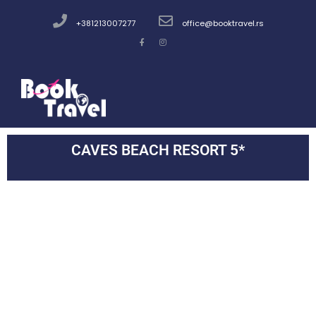
+381213007277
office@booktravel.rs
CAVES BEACH RESORT 5*