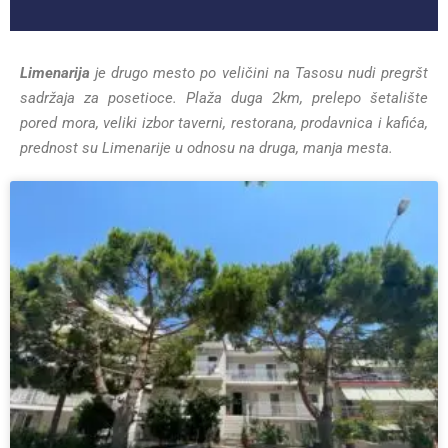
Limenarija
je drugo mesto po veličini na Tasosu nudi pregršt
sadržaja za posetioce. Plaža duga 2km, prelepo šetalište
pored mora, veliki izbor taverni, restorana, prodavnica i kafića,
prednost su Limenarije u odnosu na druga, manja mesta.