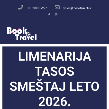
+381213007277
office@booktravel.rs
LIMENARIJA
TASOS
SMEŠTAJ LETO
2026.