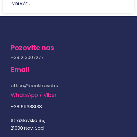
VIDI VIŠE »
Pozovite nas
+381213007277
Email
office@booktravel.rs
WhatsApp / Viber
+381611388138
Stražilovska 35,
21000 Novi Sad