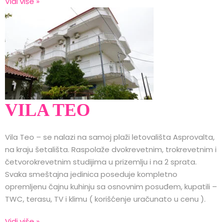
Vidi više »
VILA TEO
Vila Teo – se nalazi na samoj plaži letovališta Asprovalta,
na kraju šetališta. Raspolaže dvokrevetnim, trokrevetnim i
četvorokrevetnim studijima u prizemlju i na 2 sprata.
Svaka smeštajna jedinica poseduje kompletno
opremljenu čajnu kuhinju sa osnovnim posuđem, kupatili –
TWC, terasu, TV i klimu ( korišćenje uračunato u cenu ).
Vidi više »