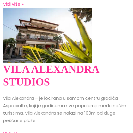
Vidi više »
VILA ALEXANDRA
STUDIOS
Vila Alexandra – je locirana u samom centru gradića
Asprovalte, koji je godinama sve popularniji među našim
turistima. Vila Alexandra se nalazi na 100m od duge
peščane plaže.