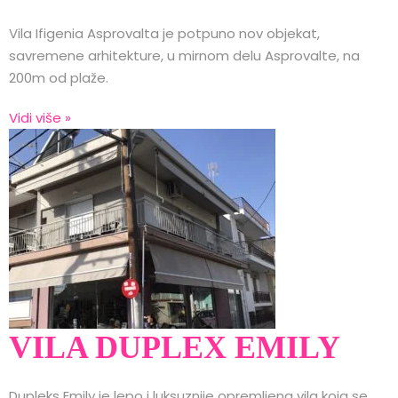
Vila Ifigenia Asprovalta je potpuno nov objekat,
savremene arhitekture, u mirnom delu Asprovalte, na
200m od plaže.
Vidi više »
VILA DUPLEX EMILY
Dupleks Emily je lepo i luksuznije opremljena vila koja se