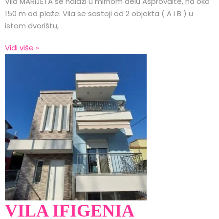
Vila MARIJETA se nalazi u mirnom delu Asprovalte, na oko
150 m od plaže. Vila se sastoji od 2 objekta ( A i B ) u
istom dvorištu,
Vidi više »
VILA IFIGENIA