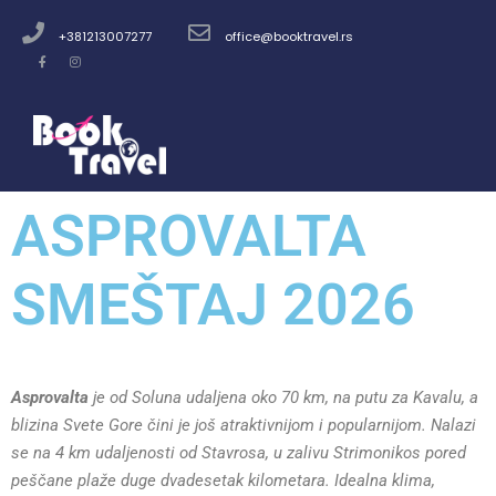
+381213007277
office@booktravel.rs
ASPROVALTA
SMEŠTAJ 2026
Asprovalta
je
od Soluna udaljena oko 70 km, na putu za Kavalu, a
blizina Svete Gore čini je još atraktivnijom i popularnijom. Nalazi
se na 4 km udaljenosti od Stavrosa, u zalivu Strimonikos pored
peščane plaže duge dvadesetak kilometara. Idealna klima,