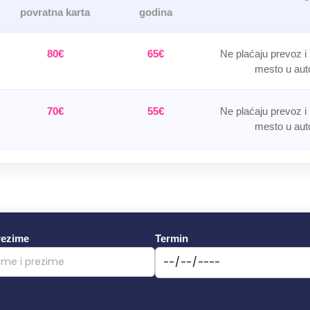
povratna karta
godina
80€
65€
Ne plaćaju prevoz i
mesto u aut
70€
55€
Ne plaćaju prevoz i
mesto u aut
rezime
Termin