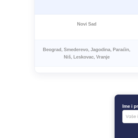
Novi Sad
Beograd, Smederevo, Jagodina, Paraćin,
Niš, Leskovac, Vranje
Ime i p