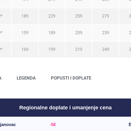
9*
189
229
259
279
9*
159
189
209
239
9*
169
199
219
249
A
LEGENDA
POPUSTI I DOPLATE
Regionalne doplate i umanjenje cena
ujanovac
-5€
B