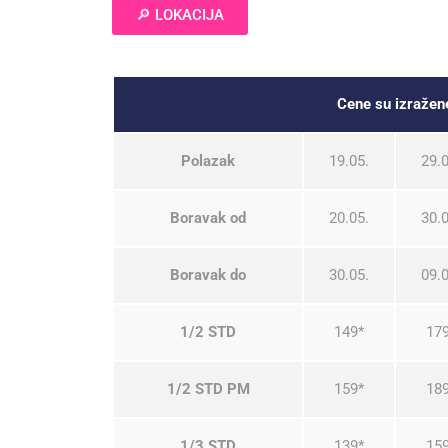
🔎 LOKACIJA
Cene su izraže
Polazak
19.05.
29.0
Boravak od
20.05.
30.0
Boravak do
30.05.
09.0
1/2 STD
149*
17
1/2 STD PM
159*
18
1/3 STD
139*
15