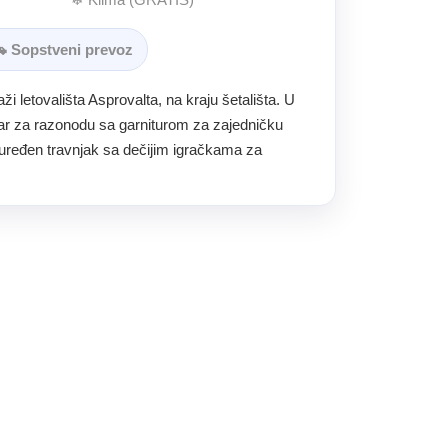
 Sopstveni prevoz
ži letovališta Asprovalta, na kraju šetališta. U
ijar za razonodu sa garniturom za zajedničku
o uređen travnjak sa dečijim igračkama za