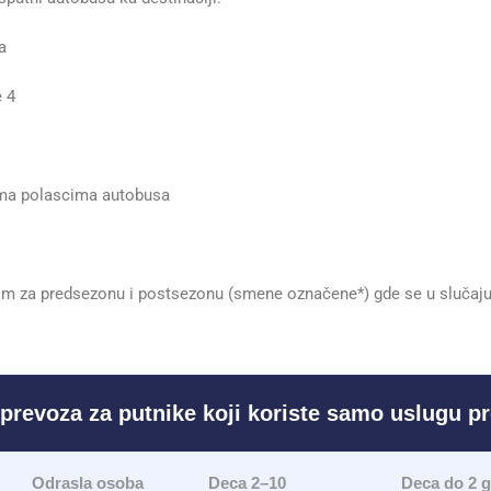
a
e 4
ema polascima autobusa
im za predsezonu i postsezonu (smene označene*) gde se u slučaj
prevoza za putnike koji koriste samo uslugu p
Odrasla osoba
Deca 2–10
Deca do 2 