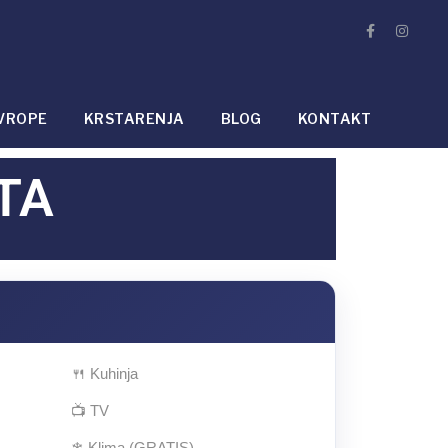
VROPE
KRSTARENJA
BLOG
KONTAKT
TA
🍴 Kuhinja
📺 TV
❄ Klima (GRATIS)