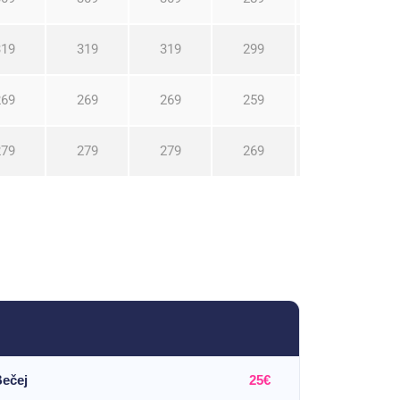
319
319
319
299
259
269
269
269
259
219
279
279
279
269
229
ečej
25€