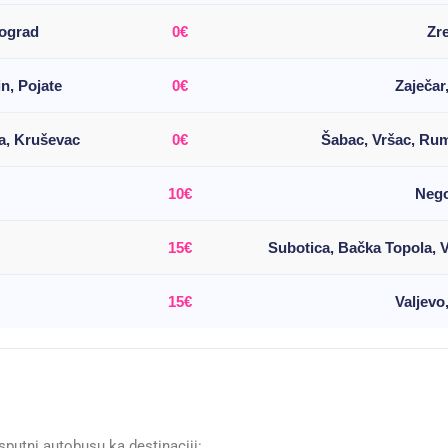
eograd
0€
Zr
n, Pojate
0€
Zaječar
ja, Kruševac
0€
Šabac, Vršac, Ru
10€
Nego
15€
Subotica, Bačka Topola, 
15€
Valjevo
putni autobusu ka destinaciji: