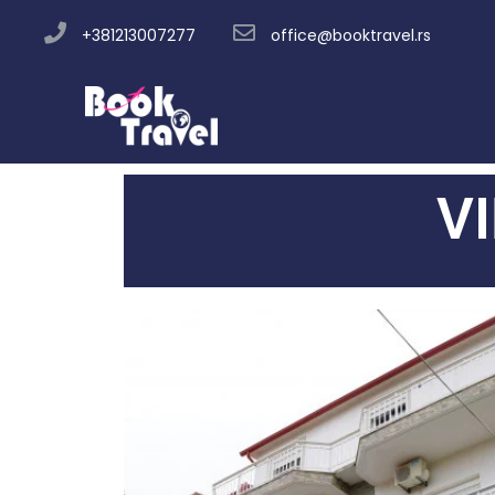
+381213007277
office@booktravel.rs
V