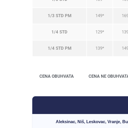
1/3 STD PM
149*
16
1/4 STD
129*
13
1/4 STD PM
139*
14
CENA OBUHVATA
CENA NE OBUHVAT
Aleksinac, Niš, Leskovac, Vranje, B