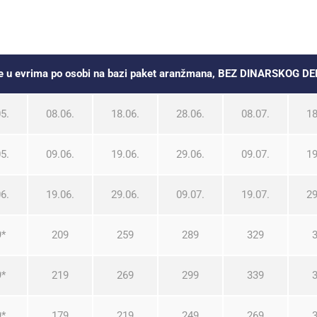
ne u evrima po osobi na bazi paket aranžmana, BEZ DINARSKOG 
5.
08.06.
18.06.
28.06.
08.07.
18
5.
09.06.
19.06.
29.06.
09.07.
19
6.
19.06.
29.06.
09.07.
19.07.
29
9*
209
259
289
329
9*
219
269
299
339
9*
179
219
249
269