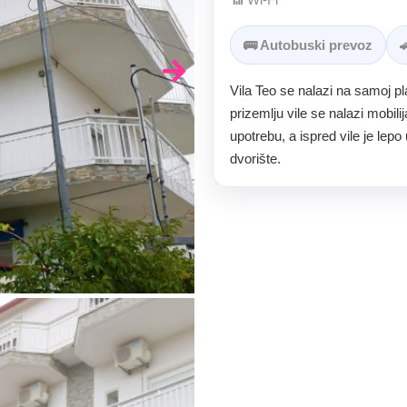
🚌 Autobuski prevoz

Vila Teo se nalazi na samoj pla
prizemlju vile se nalazi mobil
upotrebu, a ispred vile je lep
dvorište.