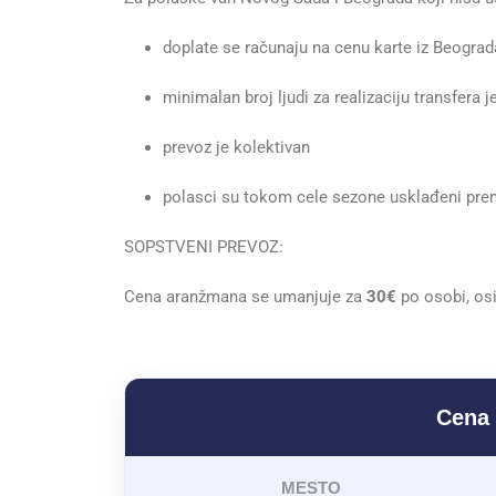
doplate se računaju na cenu karte iz Beograd
minimalan broj ljudi za realizaciju transfera j
prevoz je kolektivan
polasci su tokom cele sezone usklađeni pr
SOPSTVENI PREVOZ:
Cena aranžmana se umanjuje za
30€
po osobi, os
Cena 
MESTO