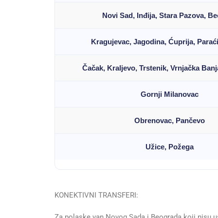
Novi Sad, Inđija, Stara Pazova, B
Kragujevac, Jagodina, Ćuprija, Paraći
Čačak, Kraljevo, Trstenik, Vrnjačka Ban
Gornji Milanovac
Obrenovac, Pančevo
Užice, Požega
KONEKTIVNI TRANSFERI:
Za polaske van Novog Sada i Beograda koji nisu us