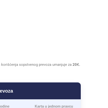
u korišćenja sopstvenog prevoza umanjuje za
20€.
revoza
godine
Karta u jednom pravcu