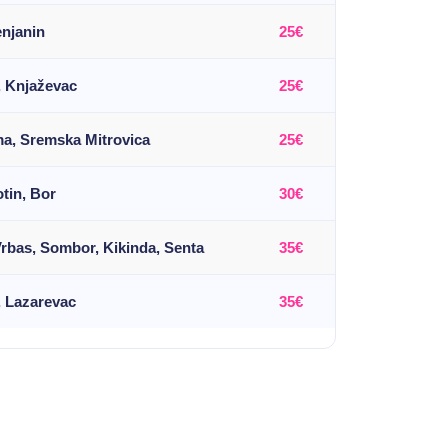
enjanin
25€
, Knjaževac
25€
ma, Sremska Mitrovica
25€
tin, Bor
30€
Vrbas, Sombor, Kikinda, Senta
35€
, Lazarevac
35€