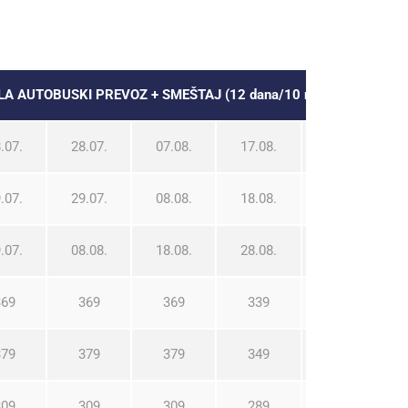
DELA AUTOBUSKI PREVOZ + SMEŠTAJ (12 dana/10 noćenja)
.07.
28.07.
07.08.
17.08.
27.08.
.07.
29.07.
08.08.
18.08.
28.08.
.07.
08.08.
18.08.
28.08.
07.09.
369
369
369
339
289
379
379
379
349
299
309
309
309
289
249