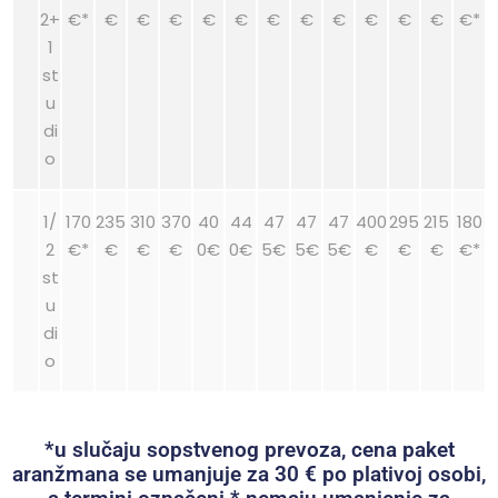
2+
€*
€
€
€
€
€
€
€
€
€
€
€
€*
1
st
u
di
o
1/
170
235
310
370
40
44
47
47
47
400
295
215
180
2
€*
€
€
€
0€
0€
5€
5€
5€
€
€
€
€*
st
u
di
o
*u slučaju sopstvenog prevoza, cena paket
aranžmana se umanjuje za 30 € po plativoj osobi,