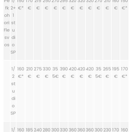
Pe
1/
150
170
215
250
270
295
320
320
320
270
210
160
150
fk
2+
€*
€
€
€
€
€
€
€
€
€
€
€
€*
oh
1
ori:
st
Fle
u
sv
di
os
o
SP
1/
160
210
275
330
35
390
420
420
420
35
265
195
170
2
€*
€
€
€
5€
€
€
€
€
5€
€
€
€*
st
u
di
o
SP
1/
160
185
240
280
300
330
360
360
360
300
230
170
160