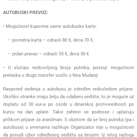
AUTOBUSKI PREVOZ:
• Mogućnost kupovine samo autobuske karte:
– povratna karta – odrasli 80 €, deca 70 €,
– jedan pravac – odrasli 55 €, deca 50 €
• U slučaju nedovoljnog broja putnika, postoji mogućnost
prelaska u drugo transfer vozilo u Nea Mudanji
Raspored sedenja u autobusu je određen redosledom prijave.
Ukoliko stranke imaju želju da odaberu sedište, to je moguće uz
doplatu od 30 eur-a po osobi u dinarskoj protivvrednosti po
kursu na dan uplate. Takvi zahtevi se podnose i uplaćuju
prilikom prijave za aranžman. S obzirom da se broj putnika (pa i
autobusa) u smenama razlikuje Organizator nije u mogućnosti
da ponudi izbor određenog sedišta sa brojem. Iz istog razloga