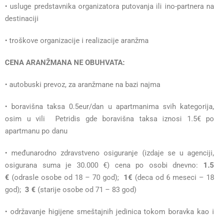
• usluge predstavnika organizatora putovanja ili ino-partnera na
destinaciji
• troškove organizacije i realizacije aranžma
CENA ARANŽMANA NE OBUHVATA:
• autobuski prevoz, za aranžmane na bazi najma
• boravišna taksa 0.5eur/dan u apartmanima svih kategorija,
osim u vili Petridis gde boravišna taksa iznosi 1.5€ po
apartmanu po danu
• međunarodno zdravstveno osiguranje (izdaje se u agenciji,
osigurana suma je 30.000 €) cena po osobi dnevno:
1.5
€
(odrasle osobe od 18 – 70 god);
1€
(deca od 6 meseci – 18
god);
3 €
(starije osobe od 71 – 83 god)
• održavanje higijene smeštajnih jedinica tokom boravka kao i