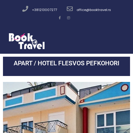
+381213007277
office@booktravel.rs
APART / HOTEL FLESVOS PEFKOHORI