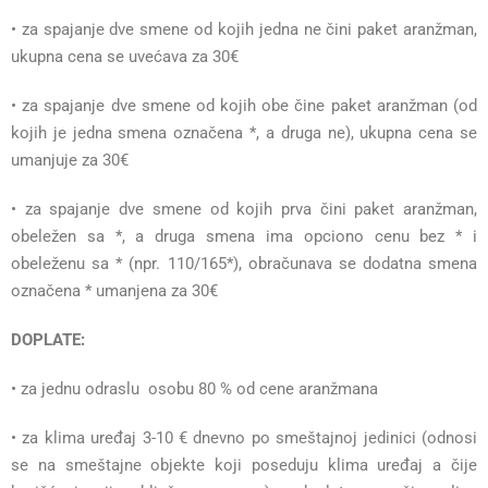
• za spajanje dve smene od kojih jedna ne čini paket aranžman,
ukupna cena se uvećava za 30€
• za spajanje dve smene od kojih obe čine paket aranžman (od
kojih je jedna smena označena *, a druga ne), ukupna cena se
umanjuje za 30€
• za spajanje dve smene od kojih prva čini paket aranžman,
obeležen sa *, a druga smena ima opciono cenu bez * i
obeleženu sa * (npr. 110/165*), obračunava se dodatna smena
označena * umanjena za 30€
DOPLATE:
• za jednu odraslu osobu 80 % od cene aranžmana
• za klima uređaj 3-10 € dnevno po smeštajnoj jedinici (odnosi
se na smeštajne objekte koji poseduju klima uređaj a čije