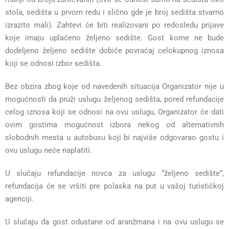
stola, sedišta u prvom redu i slično gde je broj sedišta stvarno
izrazito mali). Zahtevi će biti realizovani po redosledu prijave
koje imaju uplaćeno željeno sedište. Gost kome ne bude
dodeljeno željeno sedište dobiće povraćaj celokupnog iznosa
koji se odnosi izbor sedišta.
Bez obzira zbog koje od navedenih situacija Organizator nije u
mogućnosti da pruži uslugu željenog sedišta, pored refundacije
celog iznosa koji se odnosi na ovu uslugu, Organizator će dati
ovim gostima mogućnost izbora nekog od alternativnih
slobodnih mesta u autobusu koji bi najviše odgovarao gostu i
ovu uslugu neće naplatiti.
U slučaju refundacije novca za uslugu “željeno sedište”,
refundacija će se vršiti pre polaska na put u vašoj turističkoj
agenciji.
U slučaju da gost odustane od aranžmana i na ovu uslugu se