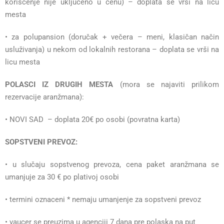
korišćenje nije uključeno u cenu) – doplata se vrši na licu
mesta
• za polupansion (doručak + večera – meni, klasičan način
usluživanja) u nekom od lokalnih restorana – doplata se vrši na
licu mesta
POLASCI IZ DRUGIH MESTA
(mora se najaviti prilikom
rezervacije aranžmana):
• NOVI SAD – doplata 20€ po osobi (povratna karta)
SOPSTVENI PREVOZ:
• u slučaju sopstvenog prevoza, cena paket aranžmana se
umanjuje za 30 € po plativoj osobi
• termini oznaceni * nemaju umanjenje za sopstveni prevoz
• vaucer se preuzima u agenciji 7 dana pre polaska na put