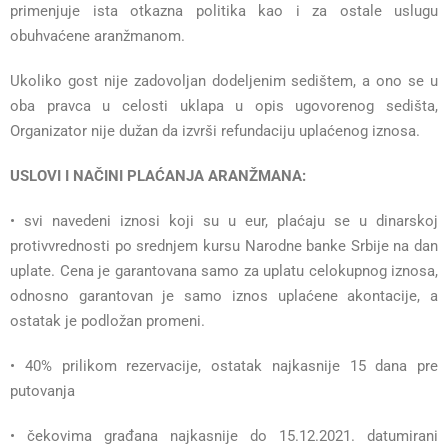
primenjuje ista otkazna politika kao i za ostale uslugu
obuhvaćene aranžmanom.
Ukoliko gost nije zadovoljan dodeljenim sedištem, a ono se u
oba pravca u celosti uklapa u opis ugovorenog sedišta,
Organizator nije dužan da izvrši refundaciju uplaćenog iznosa.
USLOVI I NAČINI PLAĆANJA ARANŽMANA:
• svi navedeni iznosi koji su u eur, plaćaju se u dinarskoj
protivvrednosti po srednjem kursu Narodne banke Srbije
na dan
uplate. Cena je garantovana samo za uplatu celokupnog iznosa,
odnosno garantovan je samo iznos uplaćene akontacije, a
ostatak je podložan promeni.
• 40% prilikom rezervacije, ostatak najkasnije 15 dana pre
putovanja
• čekovima građana najkasnije do 15.12.2021. datumirani