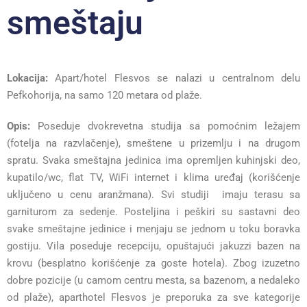
smeštaju
Lokacija:
Apart/hotel Flesvos se nalazi u centralnom delu
Pefkohorija, na samo 120 metara od plaže.
Opis:
Poseduje dvokrevetna studija sa pomoćnim ležajem
(fotelja na razvlačenje), smeštene u prizemlju i na drugom
spratu. Svaka smeštajna jedinica ima opremljen kuhinjski deo,
kupatilo/wc, flat TV, WiFi internet i klima uređaj (korišćenje
uključeno u cenu aranžmana). Svi studiji imaju terasu sa
garniturom za sedenje. Posteljina i peškiri su sastavni deo
svake smeštajne jedinice i menjaju se jednom u toku boravka
gostiju. Vila poseduje recepciju, opuštajući jakuzzi bazen na
krovu (besplatno korišćenje za goste hotela). Zbog izuzetno
dobre pozicije (u camom centru mesta, sa bazenom, a nedaleko
od plaže), aparthotel Flesvos je preporuka za sve kategorije