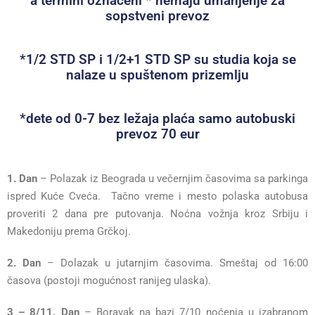
a termini označeni * nemaju umanjenje za
sopstveni prevoz
*1/2 STD SP i 1/2+1 STD SP su studia koja se
nalaze u spuštenom prizemlju
*dete od 0-7 bez ležaja plaća samo autobuski
prevoz 70 eur
1. Dan
– Polazak iz Beograda u večernjim časovima sa parkinga
ispred Kuće Cveća. Tačno vreme i mesto polaska autobusa
proveriti 2 dana pre putovanja. Noćna vožnja kroz Srbiju i
Makedoniju prema Grčkoj.
2. Dan
– Dolazak u jutarnjim časovima. Smeštaj od 16:00
časova (postoji mogućnost ranijeg ulaska).
3 – 8/11. Dan
– Boravak na bazi 7/10 noćenja u izabranom