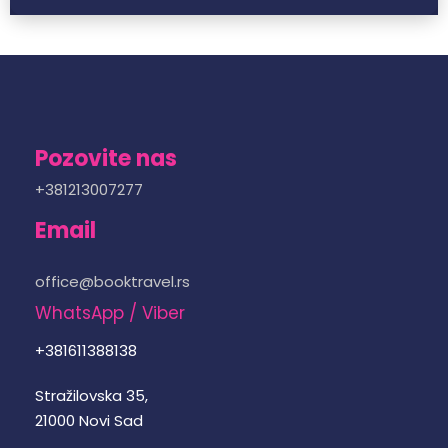
Pozovite nas
+381213007277
Email
office@booktravel.rs
WhatsApp / Viber
+381611388138
Stražilovska 35,
21000 Novi Sad