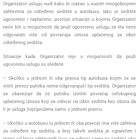
Organizator uslugu nudi kako bi izašao u susret mnogobrojnim
zahtevima za određeno sedište u autobusu. Iako je sedište
ugovoreno i naplaćeno, postoje situacije u kojima Organizator
neće biti u mogućnosti da pruži ugovorenu uslugu za šta neće
odgovarati više od povraćaja iznosa uplaćenog za izbor
određenog sedišta.
Situacije kada Organizator nije u mogućnosti da pruži
ugovorenu uslugu su sledeće:
– Ukoliko u jednom ili oba pravca tip autobusa kojim će se
vršiti prevoz putnika nema odgovarajući tip sedišta. Organizator
se obavezuje da će putniku izvršiti povraćaj celokupnog
uplaćenog iznosa koji se odnosi na izbor sedišta bez obzira da
li je usluga (nije)pružena samo u jednom pravcu.
– Ukoliko u autobusu (u jednom ili oba pravca) ima više zahteva
za određeni tip sedišta, a broj takvih sedišta je ograničen i
manji od broja zahtevanih (ovo se odnosi samo na sedišta oko