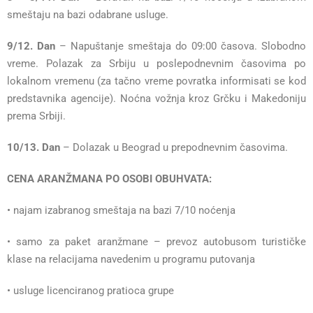
smeštaju na bazi odabrane usluge.
9/12. Dan
– Napuštanje smeštaja do 09:00 časova. Slobodno
vreme. Polazak za Srbiju u poslepodnevnim časovima po
lokalnom vremenu (za tačno vreme povratka informisati se kod
predstavnika agencije). Noćna vožnja kroz Grčku i Makedoniju
prema Srbiji.
10/13. Dan
– Dolazak u Beograd u prepodnevnim časovima.
CENA ARANŽMANA PO OSOBI OBUHVATA:
• najam izabranog smeštaja na bazi 7/10 noćenja
• samo za paket aranžmane – prevoz autobusom turističke
klase na relacijama navedenim u programu putovanja
• usluge licenciranog pratioca grupe