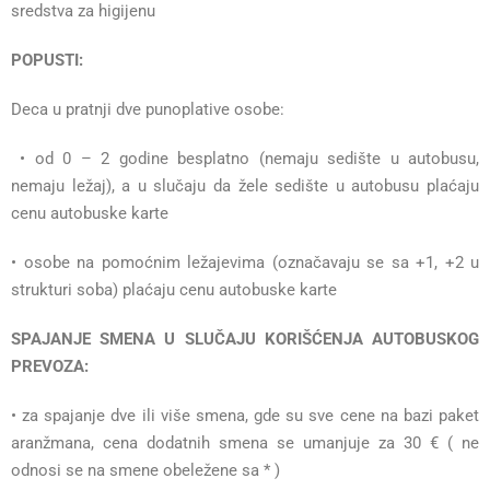
sredstva za higijenu
POPUSTI:
Deca u pratnji dve punoplative osobe:
• od 0 – 2 godine besplatno (nemaju sedište u autobusu,
nemaju ležaj), a u slučaju da žele sedište u autobusu plaćaju
cenu autobuske karte
• osobe na pomoćnim ležajevima (označavaju se sa +1, +2 u
strukturi soba) plaćaju cenu autobuske karte
SPAJANJE SMENA U SLUČAJU KORIŠĆENJA AUTOBUSKOG
PREVOZA:
• za spajanje dve ili više smena, gde su sve cene na bazi paket
aranžmana, cena dodatnih smena se umanjuje za 30 € ( ne
odnosi se na smene obeležene sa * )