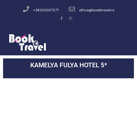
+381213007277
office@booktravel.rs
KAMELYA FULYA HOTEL 5*