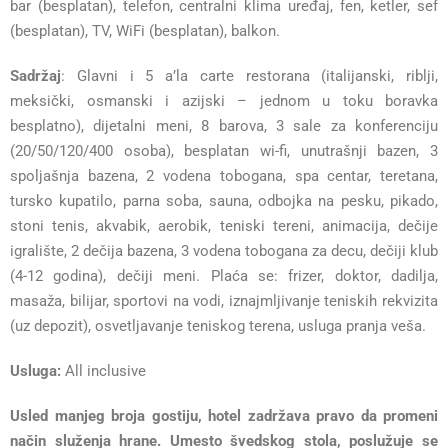
bar (besplatan), telefon, centralni klima uređaj, fen, ketler, sef
(besplatan), TV, WiFi (besplatan), balkon.
Sadržaj
: Glavni i 5 a’la carte restorana (italijanski, riblji,
meksički, osmanski i azijski – jednom u toku boravka
besplatno), dijetalni meni, 8 barova, 3 sale za konferenciju
(20/50/120/400 osoba), besplatan wi-fi, unutrašnji bazen, 3
spoljašnja bazena, 2 vodena tobogana, spa centar, teretana,
tursko kupatilo, parna soba, sauna, odbojka na pesku, pikado,
stoni tenis, akvabik, aerobik, teniski tereni, animacija, dečije
igralište, 2 dečija bazena, 3 vodena tobogana za decu, dečiji klub
(4-12 godina), dečiji meni. Plaća se: frizer, doktor, dadilja,
masaža, bilijar, sportovi na vodi, iznajmljivanje teniskih rekvizita
(uz depozit), osvetljavanje teniskog terena, usluga pranja veša.
Usluga:
All inclusive
Usled manjeg broja gostiju, hotel zadržava pravo da promeni
način služenja hrane. Umesto švedskog stola, poslužuje se