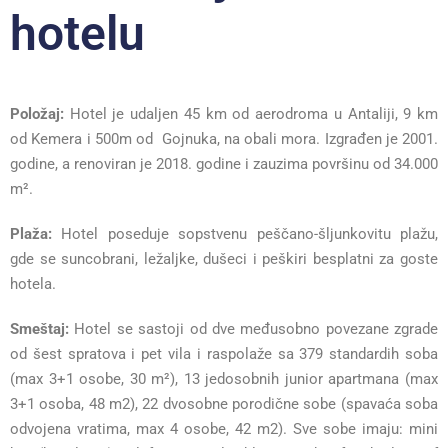
hotelu
Položaj:
Hotel je udaljen 45 km od aerodroma u Antaliji, 9 km
od Kemera i 500m od Gojnuka, na obali mora. Izgrađen je 2001.
godine, a renoviran je 2018. godine i zauzima površinu od 34.000
m².
Plaža:
Hotel poseduje sopstvenu peščano-šljunkovitu plažu,
gde se suncobrani, ležaljke, dušeci i peškiri besplatni za goste
hotela.
Smeštaj:
Hotel se sastoji od dve međusobno povezane zgrade
od šest spratova i pet vila i raspolaže sa 379 standardih soba
(max 3+1 osobe, 30 m²), 13 jedosobnih junior apartmana (max
3+1 osoba, 48 m2), 22 dvosobne porodične sobe (spavaća soba
odvojena vratima, max 4 osobe, 42 m2). Sve sobe imaju: mini