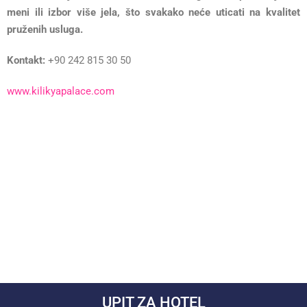
meni ili izbor više jela, što svakako neće uticati na kvalitet
pruženih usluga.
Kontakt:
+90 242 815 30 50
www.kilikyapalace.com
UPIT ZA HOTEL