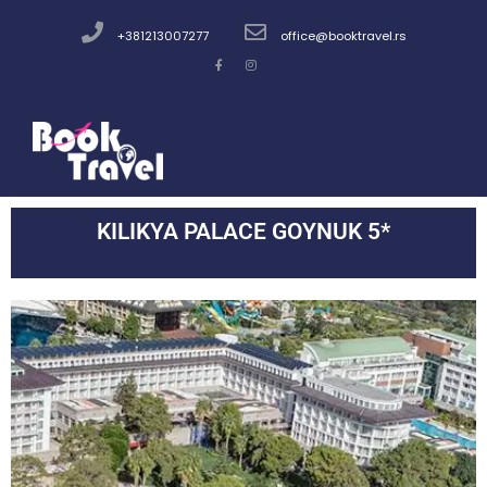
+381213007277
office@booktravel.rs
KILIKYA PALACE GOYNUK 5*