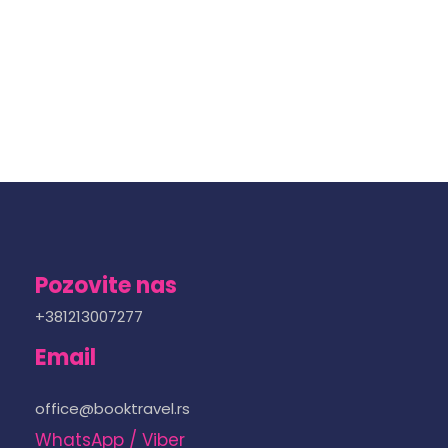
Pozovite nas
+381213007277
Email
office@booktravel.rs
WhatsApp / Viber