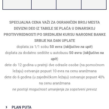
SPECIJALNA CENA VAŽI ZA OGRANIČEN BROJ MESTA
DEVIZNI DEO IZ TABELE SE PLAĆA U DINARSKOJ
PROTIVVREDNOSTI PO SREDNJEM KURSU NARODNE BANKE
SRBIJE NA DAN UPLATE
doplata za 1/1 sobu
50 evra
(
isključivo na upit
)
doplata za dodatno sedište u autobusu
50 evra
(
isključivo na
upi
t
)
dete do 12 godina u pratnji dve odrasle osobe (na pomoćnom
ležaju) ostvaruje popust 10 evra na cenu aranžmana
dete do 6 godina (u zajedničkom ležaju) ostvaruje popust 40%
na cenu aranžmana
ne postoji mogućnost umanjenja za sopstveni prevoz
PLAN PUTA