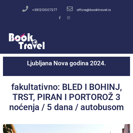
+381213007277
office@booktravel.rs
Ljubljana Nova godina 2024.
fakultativno: BLED I BOHINJ,
TRST, PIRAN I PORTOROŽ 3
noćenja / 5 dana / autobusom