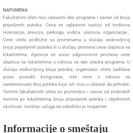
NAPOMENA
Fakultativni izleti nisu obavezni deo programa i zavise od broja
prijavljenih putnika. Cena se uglavnom sastoji od troškova
rezervacije, prevoza, parkinga, vodiča, ulaznica, organizacije…
Cene izleta podložne su promenama u slučaju nedovoljnog
broja prijavljenih putnika ili u slučaju promena cena ulaznica na
lokalitetima. Agencija ne snosi odgovornost promene cene
ulaznica na lokalitetima u odnosu na dan izlaska programa. U
slučaju nedovoljnog broja putnika, organizator izleta zadržava
pravo ponuditi korigovane, više cene u odnosu na
zainteresovani broj putnika koje isti nisu u obavezi da prihvate.
Termini fakultativnih izleta su promenljivi i zavise od slobodnih
termina po lokalitetima, broja prijavljenih putnika i objektivnih
okolnosti. Izvršilac usluga na odredištu je inopartner.
Informacije o smeštaju