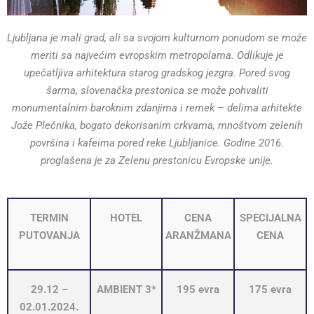
Ljubljana je mali grad, ali sa svojom kulturnom ponudom se može
meriti sa najvećim evropskim metropolama. Odlikuje je
upečatljiva arhitektura starog gradskog jezgra. Pored svog
šarma, slovenačka prestonica se može pohvaliti
monumentalnim baroknim zdanjima i remek – delima arhitekte
Jože Plečnika, bogato dekorisanim crkvama, mnoštvom zelenih
površina i kafeima pored reke Ljubljanice. Godine 2016.
proglašena je za Zelenu prestonicu Evropske unije.
TERMIN
HOTEL
CENA
SPECIJALNA
PUTOVANJA
ARANŽMANA
CENA
29.12 –
AMBIENT 3*
195 evra
175 evra
02.01.2024.