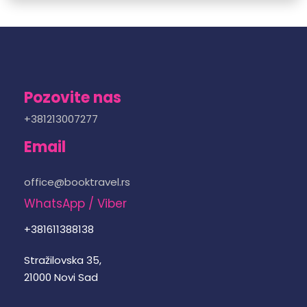
Pozovite nas
+381213007277
Email
office@booktravel.rs
WhatsApp / Viber
+381611388138
Stražilovska 35,
21000 Novi Sad