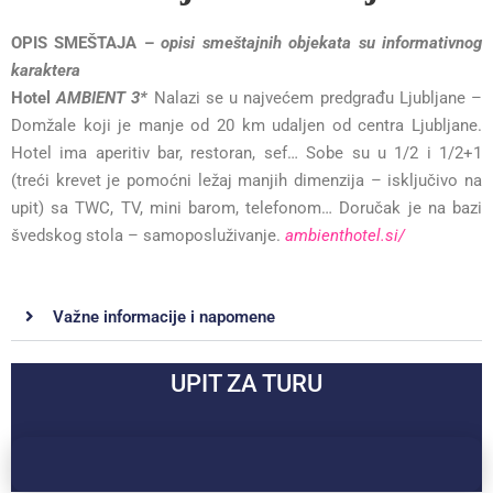
OPIS SMEŠTAJA –
opisi smeštajnih objekata su informativnog
karaktera
Hotel
AMBIENT 3*
Nalazi se u najvećem predgrađu Ljubljane –
Domžale koji je manje od 20 km udaljen od centra Ljubljane.
Hotel ima aperitiv bar, restoran, sef… Sobe su u 1/2 i 1/2+1
(treći krevet je pomoćni ležaj manjih dimenzija – isključivo na
upit) sa TWC, TV, mini barom, telefonom… Doručak je na bazi
švedskog stola – samoposluživanje.
ambienthotel.si/
Važne informacije i napomene
UPIT ZA TURU