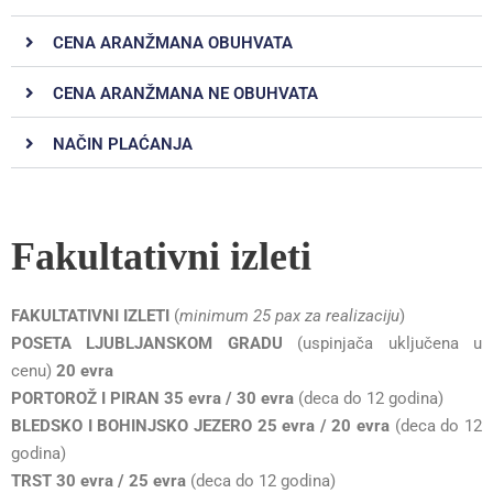
CENA ARANŽMANA OBUHVATA
CENA ARANŽMANA NE OBUHVATA
NAČIN PLAĆANJA
Fakultativni izleti
FAKULTATIVNI IZLETI
(
minimum 25 pax za realizaciju
)
POSETA LJUBLJANSKOM GRADU
(uspinjača uključena u
cenu)
20 evra
PORTOROŽ I PIRAN 35 evra / 30 evra
(deca do 12 godina)
BLEDSKO I BOHINJSKO JEZERO 25 evra / 20 evra
(deca do 12
godina)
TRST 30 evra / 25 evra
(deca do 12 godina)