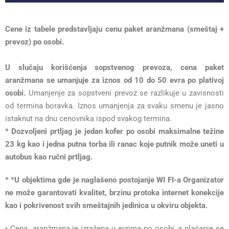
Cene iz tabele predstavljaju cenu paket aranžmana (smeštaj +
prevoz) po osobi.
U slučaju korišćenja sopstvenog prevoza, cena paket
aranžmana se umanjuje za iznos od 10 do 50 evra po plativoj
osobi.
Umanjenje za sopstveni prevoz se razlikuje u zavisnosti
od termina boravka. Iznos umanjenja za svaku smenu je jasno
istaknut na dnu cenovnika ispod svakog termina.
* Dozvoljeni prtljag je jedan kofer po osobi maksimalne težine
23 kg kao i jedna putna torba ili ranac koje putnik može uneti u
autobus kao ručni prtljag.
* *U objektima gde je naglašeno postojanje WI FI-a Organizator
ne može garantovati kvalitet, brzinu protoka internet konekcije
kao i pokrivenost svih smeštajnih jedinica u okviru objekta.
• Cena aranžmana je izražena u evrima po osobi, a plaćanje se