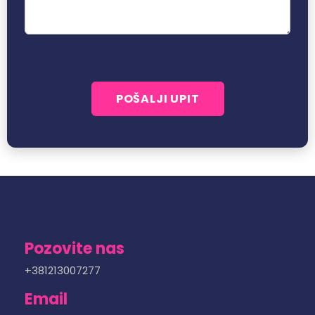
Pozovite nas
+381213007277
Email