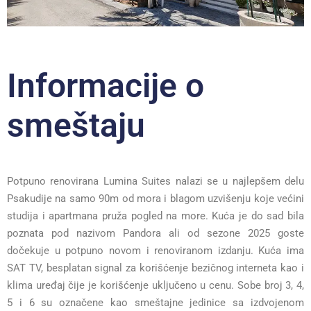
Informacije o
smeštaju
Potpuno renovirana Lumina Suites nalazi se u najlepšem delu
Psakudije na samo 90m od mora i blagom uzvišenju koje većini
studija i apartmana pruža pogled na more. Kuća je do sad bila
poznata pod nazivom Pandora ali od sezone 2025 goste
dočekuje u potpuno novom i renoviranom izdanju. Kuća ima
SAT TV, besplatan signal za korišćenje bezičnog interneta kao i
klima uređaj čije je korišćenje uključeno u cenu. Sobe broj 3, 4,
5 i 6 su označene kao smeštajne jedinice sa izdvojenom