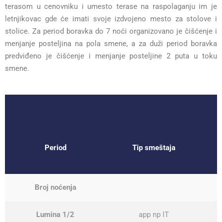
terasom u cenovniku i umesto terase na raspolaganju im je
letnjikovac gde će imati svoje izdvojeno mesto za stolove i
stolice. Za period boravka do 7 noći organizovano je čišćenje i
menjanje posteljina na pola smene, a za duži period boravka
predviđeno je čišćenje i menjanje posteljine 2 puta u toku
smene.
Period
Tip smeštaja
Broj noćenja
Lumina 1/2
app np IT