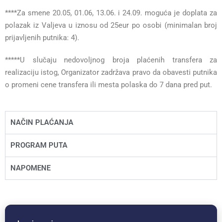
****Za smene 20.05, 01.06, 13.06. i 24.09. moguća je doplata za
polazak iz Valjeva u iznosu od 25eur po osobi (minimalan broj
prijavljenih putnika: 4).
*****U slučaju nedovoljnog broja plaćenih transfera za
realizaciju istog, Organizator zadržava pravo da obavesti putnika
o promeni cene transfera ili mesta polaska do 7 dana pred put.
NAČIN PLAĆANJA
PROGRAM PUTA
NAPOMENE