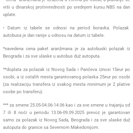
vrši u dinarskoj protivvrednosti po srednjem kursu NBS na dan
uplate.
• Datum iz tabele se odnosi na period boravka. Polazak
autobusa je dan ranije u odnosu na datum iz tabele.
*navedena cena paket aranžmana je za autobuski polazak iz
Beograda i za sve ulaske u autobus duž autoputa.
**doplata za polazak iz Novog Sada i Pančeva iznosi 15eur po
osobi, a iz ostalih mesta garantovanog polaska 25eur po osobi
(za realizaciju transfera iz svakog mesta minimum je 2 plative
osobe po transferu).
*** za smene 25.05-04.06-14.06 kao i za sve smene u trajanju od
7 ili 8 noći u periodu 13.06-09.09.2025 prevoz je garantovan
samo za polazak iz Novog Sada, Beograda i za sve ulaske duž
autoputa do granice sa Severnom Makedonijom.