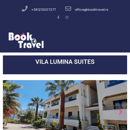
+381213007277
office@booktravel.rs
VILA LUMINA SUITES