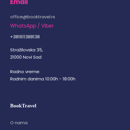
Email
office@booktravel.rs
WhatsApp / Viber
+381611388138
Stražilovska 35,
21000 Novi Sad
Radno vreme:
Radnim danima 10:00h - 18:00h
BookTravel
O nama