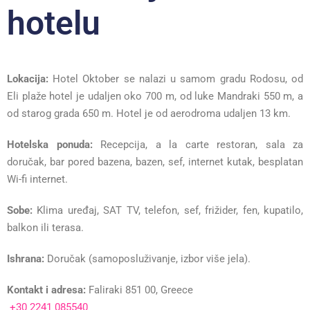
hotelu
Lokacija:
Hotel Oktober se nalazi u samom gradu Rodosu, od
Eli plaže hotel je udaljen oko 700 m, od luke Mandraki 550 m, a
od starog grada 650 m. Hotel je od aerodroma udaljen 13 km.
Hotelska ponuda:
Recepcija, a la carte restoran, sala za
doručak, bar pored bazena, bazen, sef, internet kutak, besplatan
Wi-fi internet.
Sobe:
Klima uređaj, SAT TV, telefon, sef, frižider, fen, kupatilo,
balkon ili terasa.
Ishrana:
Doručak (samoposluživanje, izbor više jela).
Kontakt i adresa:
Faliraki 851 00, Greece
+30 2241 085540