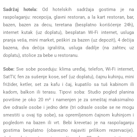
Sadržaj hotela:
Od hotelskih sadržaja gostima je na
raspolaganju: recepcija, glavni restoran, a la kart restoran, bar,
bazen, bazen za decu, teretana (besplatno korišćenje 24h),
internet kutak (uz doplatu), besplatan Wi-Fi internet, usluga
pranja veša, mini market, peškiri za bazen (uz depozit), 4 dečija
bazena, dva dečija igrališta, usluga dadilje (na zahtev, uz
doplatu), stolice za bebe u restoranu.
Sobe:
Sve sobe poseduju: klima uređaj, telefon, Wi-Fi internet,
SatTV, fen za sušenje kose, sef (uz doplatu), čajnu kuhinju, mini
frižider, ketler, set za kafu i čaj, kupatilo sa tuš kabinom ili
kadom, balkon ili terasu. Tipovi soba: Studio pogled planina
površine je oko 20 m² i namenjen je za smeštaj maksimalno
dve odrasle osobe i jedno dete (tri odrasle osobe se ne mogu
smestiti u ovaj tip sobe), sa opremljenom čajnom kuhinjom i
pogledom na bazen ili vrt. Bebi krevetac je na raspolaganju
gostima besplatno (obavezno najaviti prilikom rezervacije).