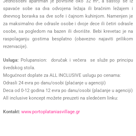
Jednosobni apartman je površine oko 32 m², a sastoji se iz
spavaće sobe sa dva odvojena ležaja ili bračnim ležajem i
dnevnog boravka sa dve sofe i čajnom kuhinjom. Namenjen je
za maksimalno dve odrasle osobe i dvoje dece ili četiri odrasle
osobe, sa pogledom na bazen ili dvorište. Bebi krevetac je na
raspolaganju gostima besplatno (obavezno najaviti prilikom
rezervacije).
Usluga:
Polupansion: doručak i večera se služe po principu
švedskog stola.
Mogućnost doplate za ALL INCLUSIVE uslugu po cenama:
Odrasli 24 evra po danu/osobi (plaćanje u agenciji)
Deca od 0-12 godina 12 evra po danu/osobi (plaćanje u agenciji)
All inclusive koncept možete preuzeti na sledećem linku:
Kontakt:
www.portoplataniasvillage.gr