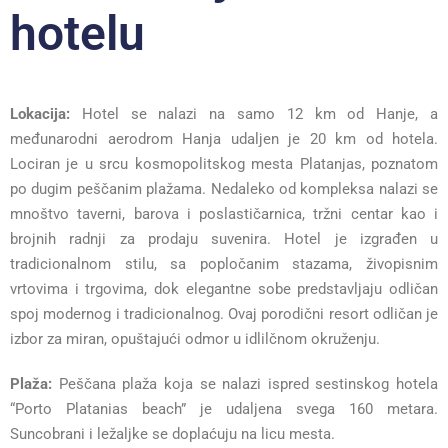
hotelu
Lokacija:
Hotel se nalazi na samo 12 km od Hanje, a
međunarodni aerodrom Hanja udaljen je 20 km od hotela.
Lociran je u srcu kosmopolitskog mesta Platanjas, poznatom
po dugim peščanim plažama. Nedaleko od kompleksa nalazi se
mnoštvo taverni, barova i poslastičarnica, tržni centar kao i
brojnih radnji za prodaju suvenira. Hotel je izgrađen u
tradicionalnom stilu, sa popločanim stazama, živopisnim
vrtovima i trgovima, dok elegantne sobe predstavljaju odličan
spoj modernog i tradicionalnog. Ovaj porodični resort odličan je
izbor za miran, opuštajući odmor u idlilčnom okruženju.
Plaža:
Peščana plaža koja se nalazi ispred sestinskog hotela
“Porto Platanias beach” je udaljena svega 160 metara.
Suncobrani i ležaljke se doplaćuju na licu mesta.