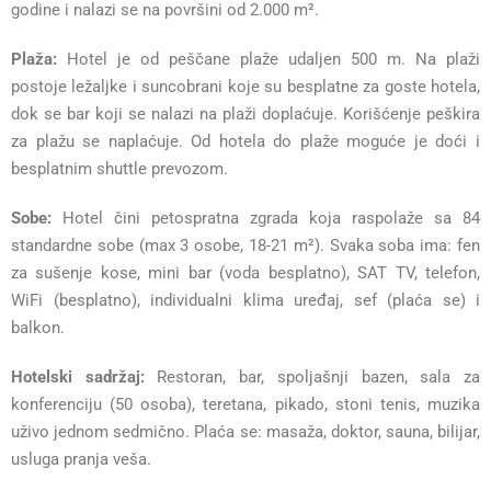
godine i nalazi se na površini od 2.000 m².
Plaža:
Hotel je od peščane plaže udaljen 500 m. Na plaži
postoje ležaljke i suncobrani koje su besplatne za goste hotela,
dok se bar koji se nalazi na plaži doplaćuje. Korišćenje peškira
za plažu se naplaćuje. Od hotela do plaže moguće je doći i
besplatnim shuttle prevozom.
Sobe:
Hotel čini petospratna zgrada koja raspolaže sa 84
standardne sobe (max 3 osobe, 18-21 m²). Svaka soba ima: fen
za sušenje kose, mini bar (voda besplatno), SAT TV, telefon,
WiFi (besplatno), individualni klima uređaj, sef (plaća se) i
balkon.
Hotelski sadržaj:
Restoran, bar, spoljašnji bazen, sala za
konferenciju (50 osoba), teretana, pikado, stoni tenis, muzika
uživo jednom sedmično. Plaća se: masaža, doktor, sauna, bilijar,
usluga pranja veša.