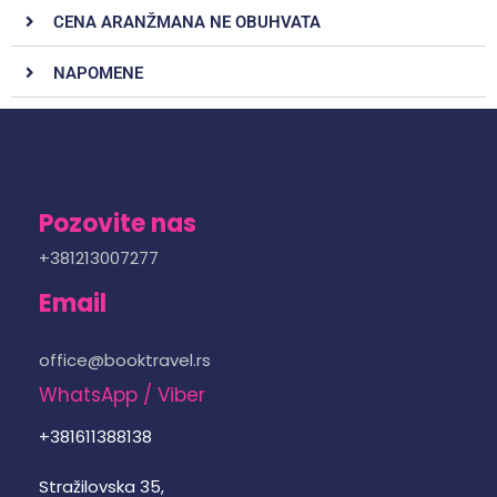
CENA ARANŽMANA NE OBUHVATA
NAPOMENE
Pozovite nas
+381213007277
Email
office@booktravel.rs
WhatsApp / Viber
+381611388138
Stražilovska 35,