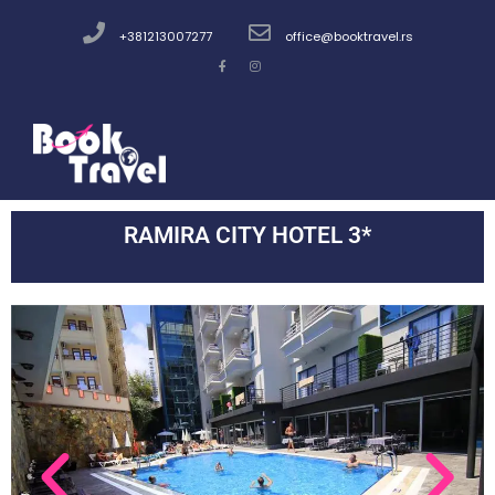
+381213007277
office@booktravel.rs
RAMIRA CITY HOTEL 3*