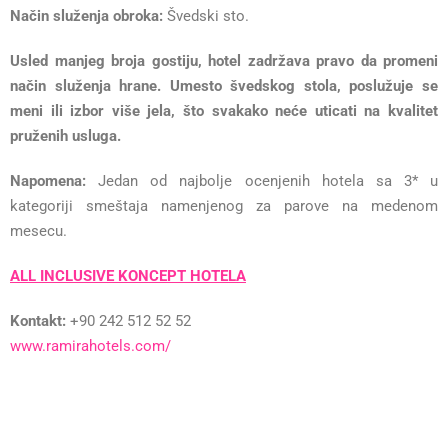
Način služenja obroka:
Švedski sto.
Usled manjeg broja gostiju, hotel zadržava pravo da promeni
način služenja hrane. Umesto švedskog stola, poslužuje se
meni ili izbor više jela, što svakako neće uticati na kvalitet
pruženih usluga.
Napomena:
Jedan od najbolje ocenjenih hotela sa 3* u
kategoriji smeštaja namenjenog za parove na medenom
mesecu.
ALL INCLUSIVE KONCEPT HOTELA
Kontakt:
+90 242 512 52 52
www.ramirahotels.com/