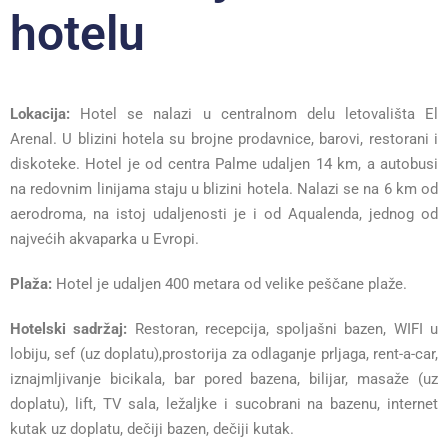
hotelu
Lokacija:
Hotel se nalazi u centralnom delu letovališta El
Arenal. U blizini hotela su brojne prodavnice, barovi, restorani i
diskoteke. Hotel je od centra Palme udaljen 14 km, a autobusi
na redovnim linijama staju u blizini hotela. Nalazi se na 6 km od
aerodroma, na istoj udaljenosti je i od Aqualenda, jednog od
najvećih akvaparka u Evropi.
Plaža:
Hotel je udaljen 400 metara od velike peščane plaže.
Hotelski sadržaj:
Restoran, recepcija, spoljašni bazen, WIFI u
lobiju, sef (uz doplatu),prostorija za odlaganje prljaga, rent-a-car,
iznajmljivanje bicikala, bar pored bazena, bilijar, masaže (uz
doplatu), lift, TV sala, ležaljke i sucobrani na bazenu, internet
kutak uz doplatu, dečiji bazen, dečiji kutak.