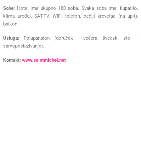
Sobe:
Hotel ima ukupno 180 soba. Svaka soba ima: kupatilo,
klima uređaj, SAT-TV, WIFI, telefon, dečiji krevetac (na upit),
balkon.
Usluga:
Polupansion (doručak i večera, švedski sto –
samoposluživanje).
Kontakt:
www.saintmichel.net