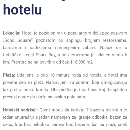
hotelu
Lokacija:
Hotel je pozicioniran u popularnom delu pod nazivom
„Soho Square“, poznatom po šopingu, brojnim restoranima,
barovima i sadržajima namenjenim zabavi. Nalazi se u
turističkoj regiji Shark Bay, a od aerodroma je udaljen samo 6
km. Prostire se na površini od čak 116.000 m2.
Plaža:
Udaljena je oko 10 minuta hoda od hotela, a hotel ima
privatni deo na plaži. Napravljeni su pontoni koji omogućavaju
lak prelaz preko korala. Obezbeđen je i šatl bus koji besplatno
prevozi goste do plaže na svakih pola sata.
Hotelski sadržaji:
Gosti mogu da koriste 7 bazena od kojih je
jedan unutrašnji a jedan namenjen za igranje odbojke, bazen za
decu, lobi bar, nekoliko barova kod bazena, bar na plaži, snek