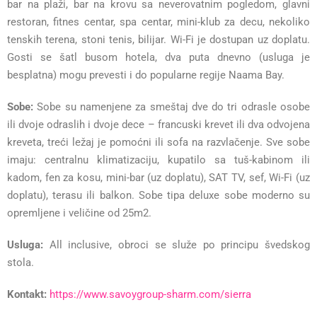
bar na plaži, bar na krovu sa neverovatnim pogledom, glavni
restoran, fitnes centar, spa centar, mini-klub za decu, nekoliko
tenskih terena, stoni tenis, bilijar. Wi-Fi je dostupan uz doplatu.
Gosti se šatl busom hotela, dva puta dnevno (usluga je
besplatna) mogu prevesti i do popularne regije Naama Bay.
Sobe:
Sobe su namenjene za smeštaj dve do tri odrasle osobe
ili dvoje odraslih i dvoje dece – francuski krevet ili dva odvojena
kreveta, treći ležaj je pomoćni ili sofa na razvlačenje. Sve sobe
imaju: centralnu klimatizaciju, kupatilo sa tuš-kabinom ili
kadom, fen za kosu, mini-bar (uz doplatu), SAT TV, sef, Wi-Fi (uz
doplatu), terasu ili balkon. Sobe tipa deluxe sobe moderno su
opremljene i veličine od 25m2.
Usluga:
All inclusive, obroci se služe po principu švedskog
stola.
Kontakt:
https://www.savoygroup-sharm.com/sierra