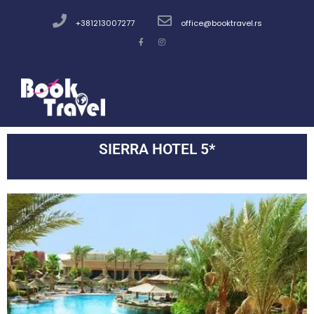
+381213007277
office@booktravel.rs
SIERRA HOTEL 5*