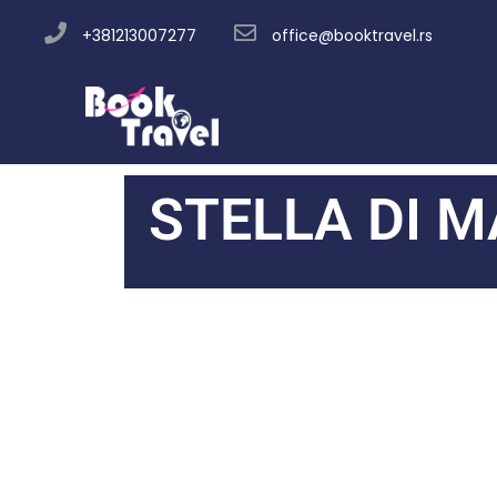
+381213007277
office@booktravel.rs
STELLA DI M