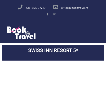
+381213007277
office@booktravel.rs
SWISS INN RESORT 5*