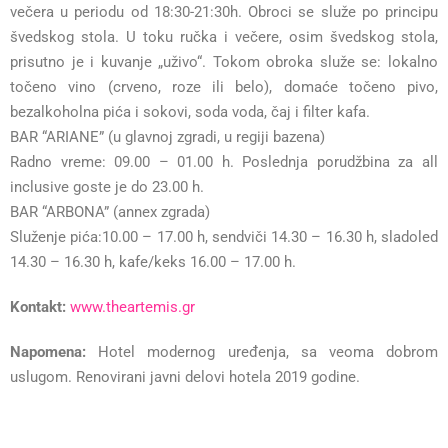
večera u periodu od 18:30-21:30h. Obroci se služe po principu
švedskog stola. U toku ručka i večere, osim švedskog stola,
prisutno je i kuvanje „uživo“. Tokom obroka služe se: lokalno
točeno vino (crveno, roze ili belo), domaće točeno pivo,
bezalkoholna pića i sokovi, soda voda, čaj i filter kafa.
BAR “ARIANE” (u glavnoj zgradi, u regiji bazena)
Radno vreme: 09.00 – 01.00 h. Poslednja porudžbina za all
inclusive goste je do 23.00 h.
BAR “ARBONA” (annex zgrada)
Služenje pića:10.00 – 17.00 h, sendviči 14.30 – 16.30 h, sladoled
14.30 – 16.30 h, kafe/keks 16.00 – 17.00 h.
Kontakt:
www.theartemis.gr
Napomena:
Hotel modernog uređenja, sa veoma dobrom
uslugom. Renovirani javni delovi hotela 2019 godine.