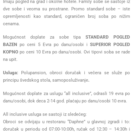
Imaju pogled na grad i okolne hotele. Family sobe se sastoje iz
dve sobe i veoma su prostrane. Promo standard sobe – iste
opremljenosti kao standard, ograničen broj soba po nižim
cenama.
Mogućnost doplate za sobe tipa
STANDARD POGLED
BAZEN
po ceni 5 Evra po danu/osobi i
SUPERIOR POGLED
KOPNO
po ceni 10 Evra po danu/osobi. Ovi tipovi soba se rade
na upit.
Usluga:
Polupansion, obroci doručak i večera se služe po
principu švedskog stola, samoposluživanje
.
Mogućnost doplate za uslugu “all inclusive”, odrasli 19 evra po
danu/osobi, dok deca 2-14 god. plaćaju po danu/osobi 10 evra.
All inclusive usluga se sastoji iz sledećeg:
Obroci se odvijaju u restoranu “Daphne” u glavnoj zgradi i to:
doručak u periodu od 07:00-10:00h, ručak od 12:30 – 14:30h i