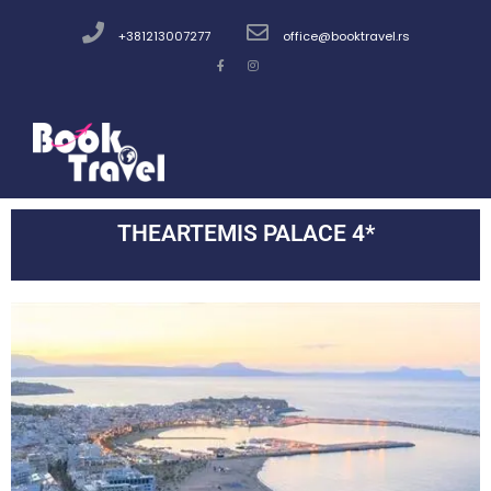
+381213007277
office@booktravel.rs
THEARTEMIS PALACE 4*