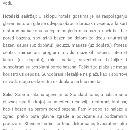
vodi.
Hotelski sadržaj:
U sklopu hotela gostima je na raspolaganju
glavni restoran gde se odvijaju obroci doručak i večera, a la kart
restoran na balkonu sa lepim pogledom na bazen, snek bar, bar
pored bazena, spoljašnji bazen sa delom za decu, unutrašnji
bazen, sauna (uz doplatu), jacuzzi, masaže (uz doplatu), fitness
centar, animacioni program u vidu muzičkih večeri, internet
kutak (uz doplatu), mini market, suvenirnica. Ležaljke i
suncobrani su besplatni pored bazena. Peškiri za plažu se mogu
koristiti uz depozit. Suncobrani i ležaljke na plaži, kao i sportovi
na vodi, mogu se koristiti uz doplatu na licu mesta.
Sobe:
Sobe u zakupu agencije su Standard sobe, a nalaze se u
glavnoj zgradi u kojoj su smešteni recepcija, restorani, lobi bar,
kao i bazen sa barom pored bazena. Family sobe se nalaze u
zgradi preko puta glavne zgrade a povezane su podzemnim
prolazom. Standard sobe su lepo dekorisane, kvadrature oko