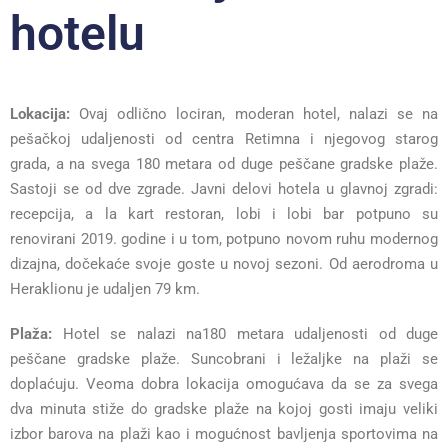
hotelu
Lokacija:
Ovaj odlično lociran, moderan hotel, nalazi se na
pešačkoj udaljenosti od centra Retimna i njegovog starog
grada, a na svega 180 metara od duge peščane gradske plaže.
Sastoji se od dve zgrade. Javni delovi hotela u glavnoj zgradi:
recepcija, a la kart restoran, lobi i lobi bar potpuno su
renovirani 2019. godine i u tom, potpuno novom ruhu modernog
dizajna, dočekaće svoje goste u novoj sezoni. Od aerodroma u
Heraklionu je udaljen 79 km.
Plaža:
Hotel se nalazi na180 metara udaljenosti od duge
peščane gradske plaže. Suncobrani i ležaljke na plaži se
doplaćuju. Veoma dobra lokacija omogućava da se za svega
dva minuta stiže do gradske plaže na kojoj gosti imaju veliki
izbor barova na plaži kao i mogućnost bavljenja sportovima na