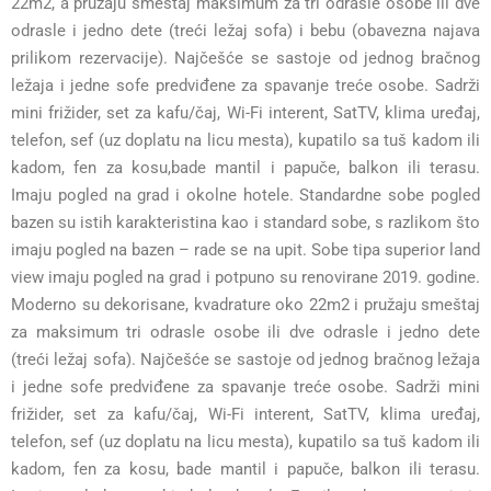
22m2, a pružaju smeštaj maksimum za tri odrasle osobe ili dve
odrasle i jedno dete (treći ležaj sofa) i bebu (obavezna najava
prilikom rezervacije). Najčešće se sastoje od jednog bračnog
ležaja i jedne sofe predviđene za spavanje treće osobe. Sadrži
mini frižider, set za kafu/čaj, Wi-Fi interent, SatTV, klima uređaj,
telefon, sef (uz doplatu na licu mesta), kupatilo sa tuš kadom ili
kadom, fen za kosu,bade mantil i papuče, balkon ili terasu.
Imaju pogled na grad i okolne hotele. Standardne sobe pogled
bazen su istih karakteristina kao i standard sobe, s razlikom što
imaju pogled na bazen – rade se na upit. Sobe tipa superior land
view imaju pogled na grad i potpuno su renovirane 2019. godine.
Moderno su dekorisane, kvadrature oko 22m2 i pružaju smeštaj
za maksimum tri odrasle osobe ili dve odrasle i jedno dete
(treći ležaj sofa). Najčešće se sastoje od jednog bračnog ležaja
i jedne sofe predviđene za spavanje treće osobe. Sadrži mini
frižider, set za kafu/čaj, Wi-Fi interent, SatTV, klima uređaj,
telefon, sef (uz doplatu na licu mesta), kupatilo sa tuš kadom ili
kadom, fen za kosu, bade mantil i papuče, balkon ili terasu.