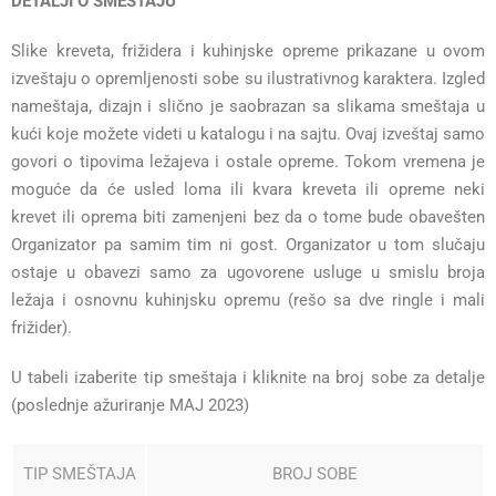
DETALJI O SMEŠTAJU
Slike kreveta, frižidera i kuhinjske opreme prikazane u ovom
izveštaju o opremljenosti sobe su ilustrativnog karaktera. Izgled
nameštaja, dizajn i slično je saobrazan sa slikama smeštaja u
kući koje možete videti u katalogu i na sajtu. Ovaj izveštaj samo
govori o tipovima ležajeva i ostale opreme. Tokom vremena je
moguće da će usled loma ili kvara kreveta ili opreme neki
krevet ili oprema biti zamenjeni bez da o tome bude obavešten
Organizator pa samim tim ni gost. Organizator u tom slučaju
ostaje u obavezi samo za ugovorene usluge u smislu broja
ležaja i osnovnu kuhinjsku opremu (rešo sa dve ringle i mali
frižider).
U tabeli izaberite tip smeštaja i kliknite na broj sobe za detalje
(poslednje ažuriranje MAJ 2023)
TIP SMEŠTAJA
BROJ SOBE