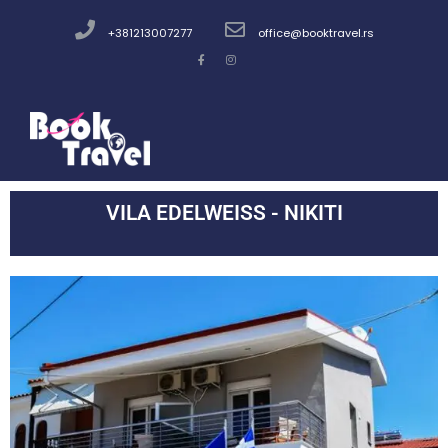
+381213007277
office@booktravel.rs
VILA EDELWEISS - NIKITI