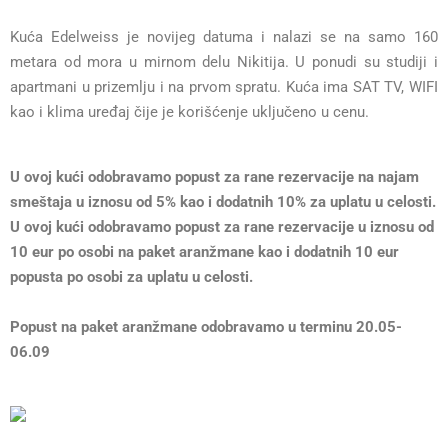
Kuća Edelweiss je novijeg datuma i nalazi se na samo 160
metara od mora u mirnom delu Nikitija. U ponudi su studiji i
apartmani u prizemlju i na prvom spratu. Kuća ima SAT TV, WIFI
kao i klima uređaj čije je korišćenje uključeno u cenu.
U ovoj kući odobravamo popust za rane rezervacije na najam
smeštaja u iznosu od 5% kao i dodatnih 10% za uplatu u celosti.
U ovoj kući odobravamo popust za rane rezervacije u iznosu od
10 eur po osobi na paket aranžmane kao i dodatnih 10 eur
popusta po osobi za uplatu u celosti.
Popust na paket aranžmane odobravamo u terminu 20.05-
06.09