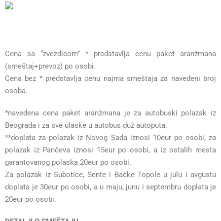
Cena sa “zvezdicom” * predstavlja cenu paket aranžmana
(smeštaj+prevoz) po osobi.
Cena bez * predstavlja cenu najma smeštaja za navedeni broj
osoba.
*navedena cena paket aranžmana je za autobuski polazak iz
Beograda i za sve ulaske u autobus duž autoputa.
**doplata za polazak iz Novog Sada iznosi 10eur po osobi, za
polazak iz Pančeva iznosi 15eur po osobi, a iz ostalih mesta
garantovanog polaska 20eur po osobi.
Za polazak iz Subotice, Sente i Bačke Topole u julu i avgustu
doplata je 30eur po osobi, a u maju, junu i septembru doplata je
20eur po osobi.