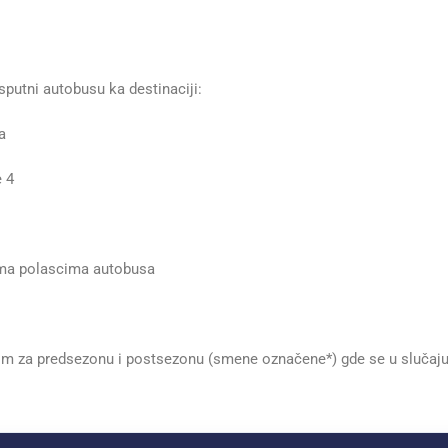
putni autobusu ka destinaciji:
a
e 4
ema polascima autobusa
im za predsezonu i postsezonu (smene označene*) gde se u slučaj