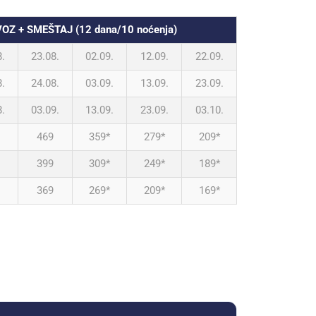
VOZ + SMEŠTAJ (12 dana/10 noćenja)
8.
23.08.
02.09.
12.09.
22.09.
8.
24.08.
03.09.
13.09.
23.09.
8.
03.09.
13.09.
23.09.
03.10.
469
359*
279*
209*
399
309*
249*
189*
369
269*
209*
169*