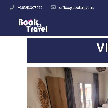
+381213007277
office@booktravel.rs
V