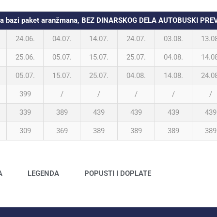
i na bazi paket aranžmana, BEZ DINARSKOG DELA AUTOBUSKI PRE
24.06.
04.07.
14.07.
24.07.
03.08.
13.0
25.06.
05.07.
15.07.
25.07.
04.08.
14.0
05.07.
15.07.
25.07.
04.08.
14.08.
24.0
399
/
/
/
/
/
339
389
439
439
439
439
309
369
389
389
389
389
A
LEGENDA
POPUSTI I DOPLATE