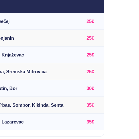
ečej
25€
enjanin
25€
, Knjaževac
25€
ma, Sremska Mitrovica
25€
tin, Bor
30€
Vrbas, Sombor, Kikinda, Senta
35€
, Lazarevac
35€