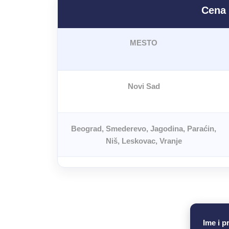
Cena 
MESTO
Novi Sad
Beograd, Smederevo, Jagodina, Paraćin,
Niš, Leskovac, Vranje
Ime i p