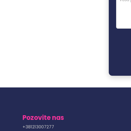
Pozovite nas
+381213007277