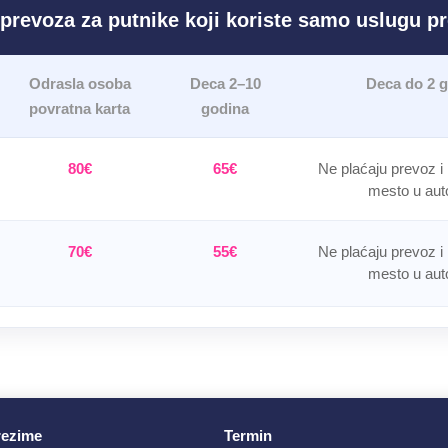
prevoza za putnike koji koriste samo uslugu p
Odrasla osoba
Deca 2–10
Deca do 2 
povratna karta
godina
80€
65€
Ne plaćaju prevoz i
mesto u aut
70€
55€
Ne plaćaju prevoz i
mesto u aut
rezime
Termin