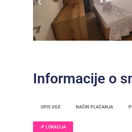
Informacije o 
OPIS VILE
NAČIN PLAĆANJA
P
🔎 LOKACIJA