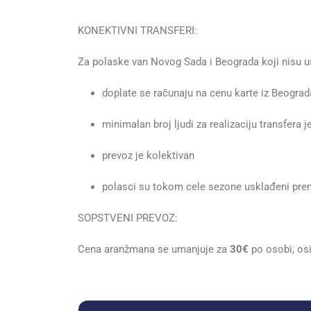
KONEKTIVNI TRANSFERI:
Za polaske van Novog Sada i Beograda koji nisu us
doplate se računaju na cenu karte iz Beograd
minimalan broj ljudi za realizaciju transfera j
prevoz je kolektivan
polasci su tokom cele sezone usklađeni pr
SOPSTVENI PREVOZ:
Cena aranžmana se umanjuje za
30€
po osobi, os