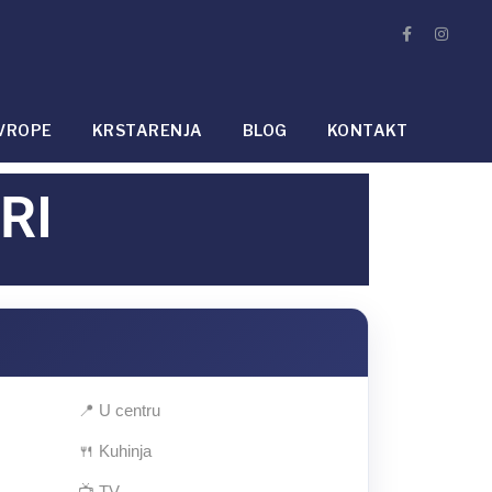
VROPE
KRSTARENJA
BLOG
KONTAKT
RI
📍 U centru
🍴 Kuhinja
📺 TV