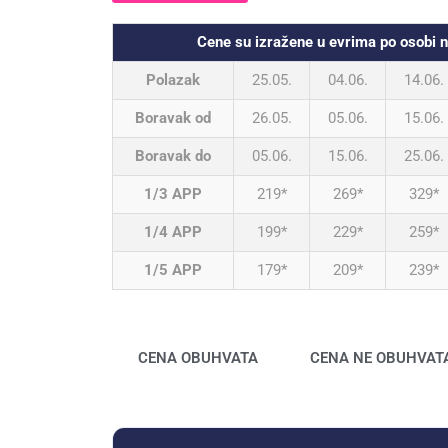
Cene su izražene u evrima po osob
Polazak
25.05.
04.06.
14.06.
Boravak od
26.05.
05.06.
15.06.
Boravak do
05.06.
15.06.
25.06.
1/3 APP
219*
269*
329*
1/4 APP
199*
229*
259*
1/5 APP
179*
209*
239*
CENA OBUHVATA
CENA NE OBUHVAT