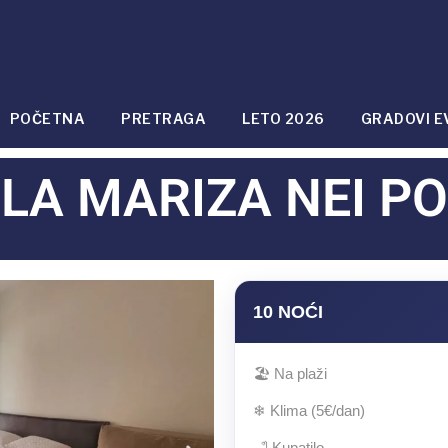
POČETNA
PRETRAGA
LETO 2026
GRADOVI E
ILA MARIZA NEI PO
10 NOĆI
🏖 Na plaži
❄ Klima (5€/dan)
🛁 Kupatilo