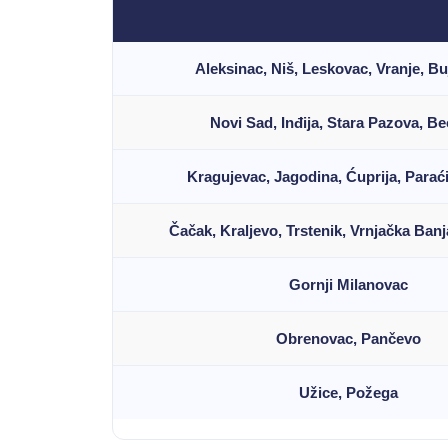
Aleksinac, Niš, Leskovac, Vranje, B
Novi Sad, Inđija, Stara Pazova, B
Kragujevac, Jagodina, Ćuprija, Paraći
Čačak, Kraljevo, Trstenik, Vrnjačka Ban
Gornji Milanovac
Obrenovac, Pančevo
Užice, Požega