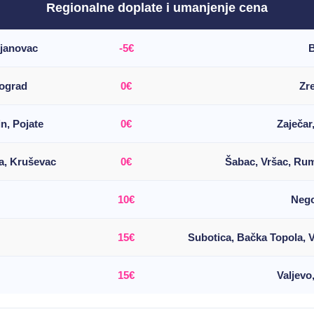
Regionalne doplate i umanjenje cena
ujanovac
-5€
B
eograd
0€
Zr
n, Pojate
0€
Zaječar
ja, Kruševac
0€
Šabac, Vršac, Ru
10€
Nego
15€
Subotica, Bačka Topola, 
15€
Valjevo