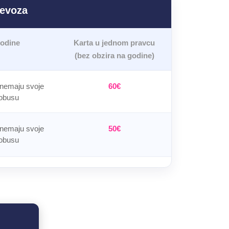
revoza
godine
Karta u jednom pravcu
(bez obzira na godine)
 nemaju svoje
60€
obusu
 nemaju svoje
50€
obusu