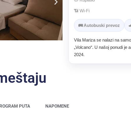
📶 Wi-Fi
🚌 Autobuski prevoz

Vila Mariza se nalazi na samoj
„Volcano“. U našoj ponudi je
2024.
smeštaju
ROGRAM PUTA
NAPOMENE