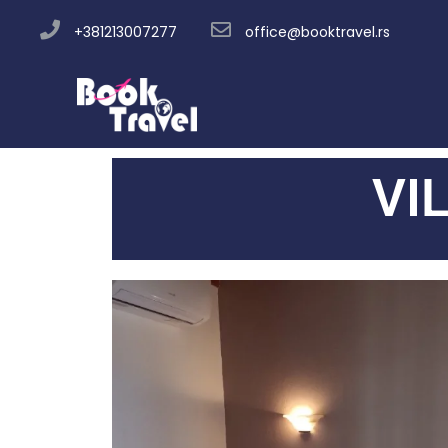
+381213007277
office@booktravel.rs
VI