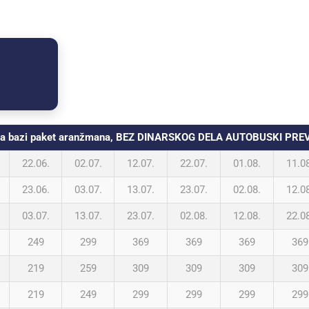
i na bazi paket aranžmana, BEZ DINARSKOG DELA AUTOBUSKI PRE
22.06.
02.07.
12.07.
22.07.
01.08.
11.0
23.06.
03.07.
13.07.
23.07.
02.08.
12.0
03.07.
13.07.
23.07.
02.08.
12.08.
22.0
249
299
369
369
369
369
219
259
309
309
309
309
219
249
299
299
299
299