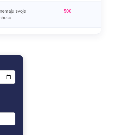
 nemaju svoje
50€
obusu