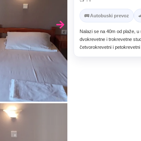
🚌 Autobuski prevoz

Nalazi se na 40m od plaže, u 
dvokrevetne i trokrevetne stu
četvorokrevetni i petokrevetni