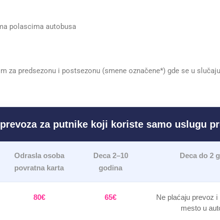
ema polascima autobusa
im za predsezonu i postsezonu (smene označene*) gde se u slučaj
prevoza za putnike koji koriste samo uslugu p
Odrasla osoba
Deca 2–10
Deca do 2 
povratna karta
godina
80€
65€
Ne plaćaju prevoz i
mesto u aut