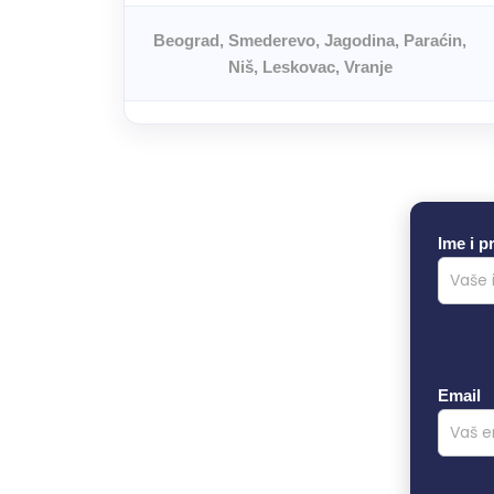
Beograd, Smederevo, Jagodina, Paraćin,
Niš, Leskovac, Vranje
Ime i p
Email