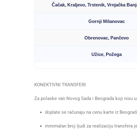
Čačak, Kraljevo, Trstenik, Vrnjačka Ban
Gornji Milanovac
Obrenovac, Pančevo
Užice, Požega
KONEKTIVNI TRANSFERI:
Za polaske van Novog Sada i Beograda koji nisu us
doplate se računaju na cenu karte iz Beograd
minimalan broj ljudi za realizaciju transfera j