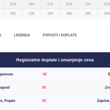
219
269
319
319
319
319
189
239
289
289
289
289
A
LEGENDA
POPUSTI I DOPLATE
Regionalne doplate i umanjenje cena
ujanovac
-5€
B
eograd
0€
Zr
n, Pojate
0€
Zaječar