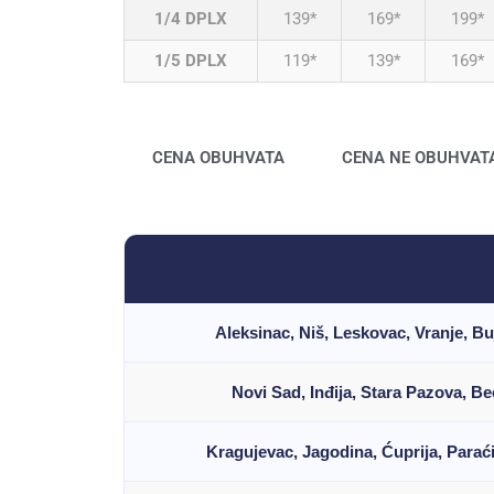
1/4 DPLX
139*
169*
199*
1/5 DPLX
119*
139*
169*
CENA OBUHVATA
CENA NE OBUHVAT
Aleksinac, Niš, Leskovac, Vranje, B
Novi Sad, Inđija, Stara Pazova, B
Kragujevac, Jagodina, Ćuprija, Paraći