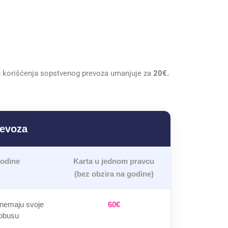
u korišćenja sopstvenog prevoza umanjuje za
20€.
revoza
godine
Karta u jednom pravcu
(bez obzira na godine)
 nemaju svoje
60€
obusu