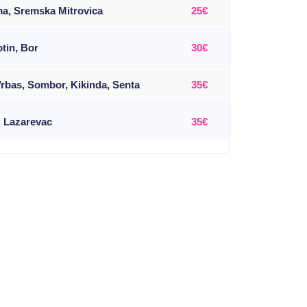
ma, Sremska Mitrovica
25€
tin, Bor
30€
Vrbas, Sombor, Kikinda, Senta
35€
, Lazarevac
35€