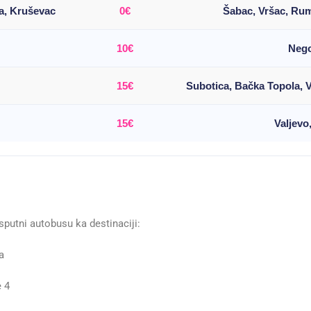
ja, Kruševac
0€
Šabac, Vršac, Ru
10€
Nego
15€
Subotica, Bačka Topola, 
15€
Valjevo
putni autobusu ka destinaciji:
a
e 4