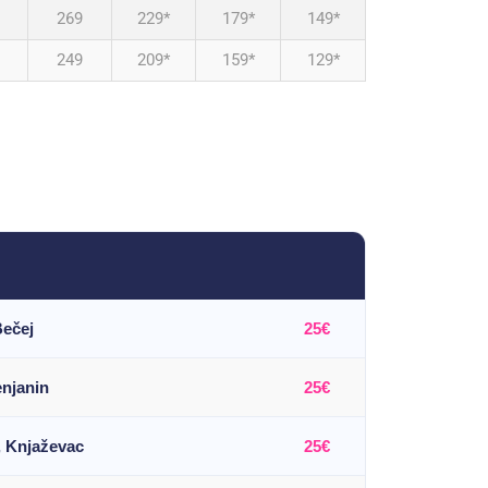
269
229*
179*
149*
249
209*
159*
129*
ečej
25€
enjanin
25€
, Knjaževac
25€