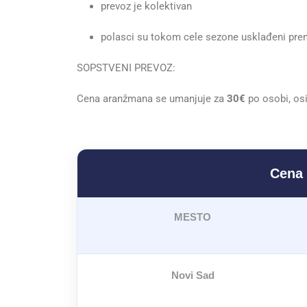
prevoz je kolektivan
polasci su tokom cele sezone usklađeni pr
SOPSTVENI PREVOZ:
Cena aranžmana se umanjuje za
30€
po osobi, os
Cena 
MESTO
Novi Sad