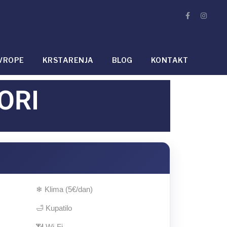
VROPE
KRSTARENJA
BLOG
KONTAKT
ORI
❄ Klima (5€/dan)
🛁 Kupatilo
📶 Wi-Fi