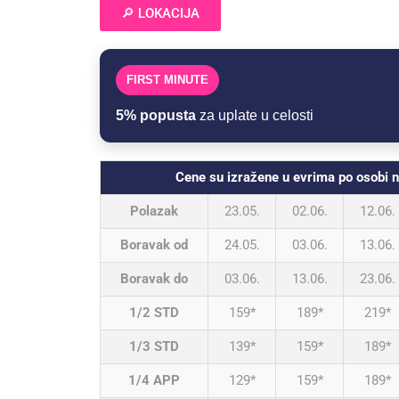
🔎 LOKACIJA
FIRST MINUTE
5% popusta
za uplate u celosti
Cene su izražene u evrima po osob
Polazak
23.05.
02.06.
12.06.
Boravak od
24.05.
03.06.
13.06.
Boravak do
03.06.
13.06.
23.06.
1/2 STD
159*
189*
219*
1/3 STD
139*
159*
189*
1/4 APP
129*
159*
189*