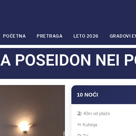
POČETNA
PRETRAGA
LETO 2026
GRADOVI E
LA POSEIDON NEI P
10 NOĆI
🏖 40m od plaže
🍴 Kuhinja
📺 TV