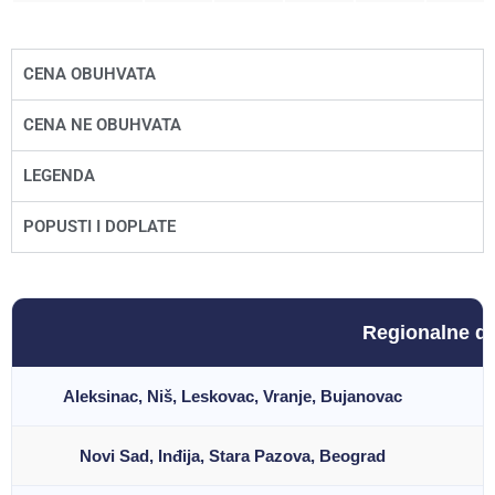
CENA OBUHVATA
CENA NE OBUHVATA
LEGENDA
POPUSTI I DOPLATE
Regionalne do
Aleksinac, Niš, Leskovac, Vranje, Bujanovac
-
Novi Sad, Inđija, Stara Pazova, Beograd
0