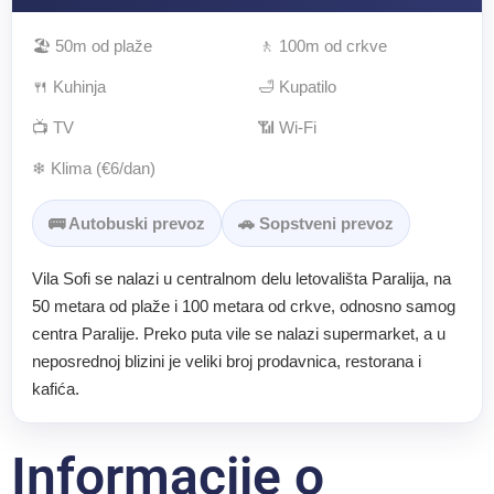
🏖 50m od plaže
🚶 100m od crkve
🍴 Kuhinja
🛁 Kupatilo
📺 TV
📶 Wi-Fi
❄ Klima (€6/dan)
🚌 Autobuski prevoz
🚗 Sopstveni prevoz
Vila Sofi se nalazi u centralnom delu letovališta Paralija, na
50 metara od plaže i 100 metara od crkve, odnosno samog
centra Paralije. Preko puta vile se nalazi supermarket, a u
neposrednoj blizini je veliki broj prodavnica, restorana i
kafića.
Informacije o