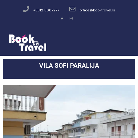
+381213007277
office@booktravel.rs
VILA SOFI PARALIJA