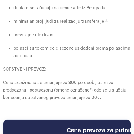
doplate se računaju na cenu karte iz Beograda
minimalan broj ljudi za realizaciju transfera je 4
prevoz je kolektivan
polasci su tokom cele sezone usklađeni prema polascima
autobusa
SOPSTVENI PREVOZ:
Cena aranžmana se umanjuje za
30€
po osobi, osim za
predsezonu i postsezonu (smene označene*) gde se u slučaju
korišćenja sopstvenog prevoza umanjuje za
20€.
Cena prevoza za putnik