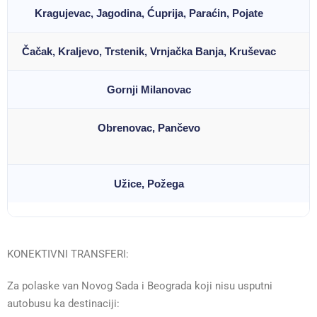
Kragujevac, Jagodina, Ćuprija, Paraćin, Pojate
0
Čačak, Kraljevo, Trstenik, Vrnjačka Banja, Kruševac
0
Gornji Milanovac
1
Obrenovac, Pančevo
1
Užice, Požega
1
KONEKTIVNI TRANSFERI:
Za polaske van Novog Sada i Beograda koji nisu usputni
autobusu ka destinaciji: