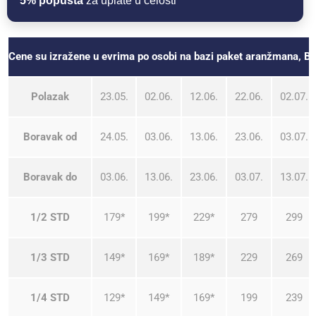
5% popusta
za uplate u celosti
Cene su izražene u evrima po osobi na bazi paket aranžman
Polazak
23.05.
02.06.
12.06.
22.06.
02.07.
Boravak od
24.05.
03.06.
13.06.
23.06.
03.07.
Boravak do
03.06.
13.06.
23.06.
03.07.
13.07.
1/2 STD
179*
199*
229*
279
299
1/3 STD
149*
169*
189*
229
269
1/4 STD
129*
149*
169*
199
239