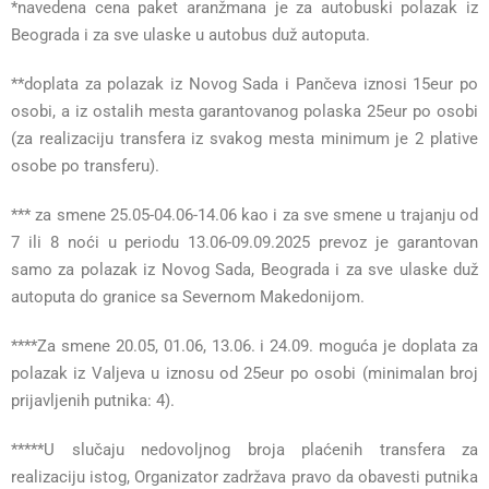
*navedena cena paket aranžmana je za autobuski polazak iz
Beograda i za sve ulaske u autobus duž autoputa.
**doplata za polazak iz Novog Sada i Pančeva iznosi 15eur po
osobi, a iz ostalih mesta garantovanog polaska 25eur po osobi
(za realizaciju transfera iz svakog mesta minimum je 2 plative
osobe po transferu).
*** za smene 25.05-04.06-14.06 kao i za sve smene u trajanju od
7 ili 8 noći u periodu 13.06-09.09.2025 prevoz je garantovan
samo za polazak iz Novog Sada, Beograda i za sve ulaske duž
autoputa do granice sa Severnom Makedonijom.
****Za smene 20.05, 01.06, 13.06. i 24.09. moguća je doplata za
polazak iz Valjeva u iznosu od 25eur po osobi (minimalan broj
prijavljenih putnika: 4).
*****U slučaju nedovoljnog broja plaćenih transfera za
realizaciju istog, Organizator zadržava pravo da obavesti putnika