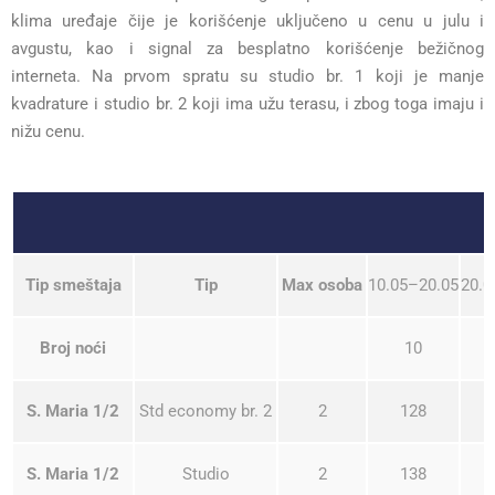
klima uređaje čije je korišćenje uključeno u cenu u julu i
avgustu, kao i signal za besplatno korišćenje bežičnog
interneta. Na prvom spratu su studio br. 1 koji je manje
kvadrature i studio br. 2 koji ima užu terasu, i zbog toga imaju i
nižu cenu.
Tip smeštaja
Tip
Max osoba
10.05–20.05
20.0
Broj noći
10
S. Maria 1/2
Std economy br. 2
2
128
S. Maria 1/2
Studio
2
138