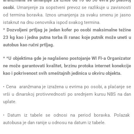
aranžmana se umanjuje za iznos od 10 do 50 evra po plativoj
osobi.
Umanjenje za sopstveni prevoz se razlikuje u zavisnosti
od termina boravka. Iznos umanjenja za svaku smenu je jasno
istaknut na dnu cenovnika ispod svakog termina.
* Dozvoljeni prtljag je jedan kofer po osobi maksimalne težine
23 kg kao i jedna putna torba ili ranac koje putnik može uneti u
autobus kao ručni prtljag.
* *U objektima gde je naglašeno postojanje WI FI-a Organizator
ne može garantovati kvalitet, brzinu protoka internet konekcije
kao i pokrivenost svih smeštajnih jedinica u okviru objekta.
• Cena aranžmana je izražena u evrima po osobi, a plaćanje se
vrši u dinarskoj protivvrednosti po srednjem kursu NBS na dan
uplate.
• Datum iz tabele se odnosi na period boravka. Polazak
autobusa je dan ranije u odnosu na datum iz tabele.