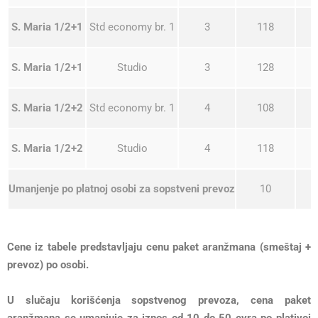
S. Maria 1/2+1
Std economy br. 1
3
118
S. Maria 1/2+1
Studio
3
128
S. Maria 1/2+2
Std economy br. 1
4
108
S. Maria 1/2+2
Studio
4
118
Umanjenje po platnoj osobi za sopstveni prevoz
10
Cene iz tabele predstavljaju cenu paket aranžmana (smeštaj +
prevoz) po osobi.
U slučaju korišćenja sopstvenog prevoza, cena paket