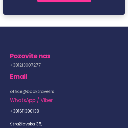
Pozovite nas
+381213007277
Email
office@booktravel.rs
WhatsApp / Viber
+381611388138
Stražilovska 35,