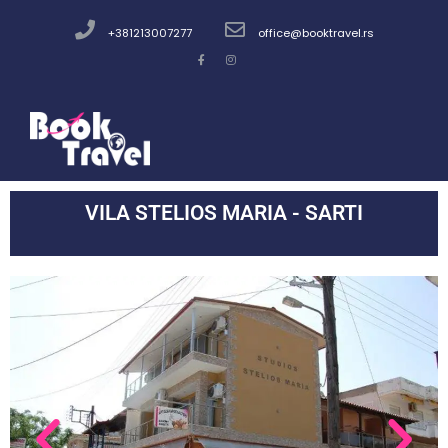
+381213007277
office@booktravel.rs
VILA STELIOS MARIA - SARTI