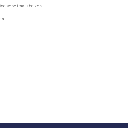
edine sobe imaju balkon.
la.