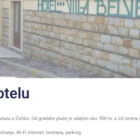
otelu
 ulazu u Ćefalu. Od gradske plaže je udaljen oko 900 m, a od centr
nčanje, Wi-Fi internet, teretana, parking.