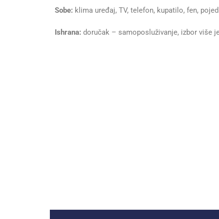
Sobe:
klima uređaj, TV, telefon, kupatilo, fen, poj
Ishrana:
doručak – samoposluživanje, izbor više je