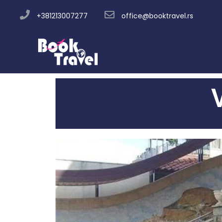
+381213007277
office@booktravel.rs