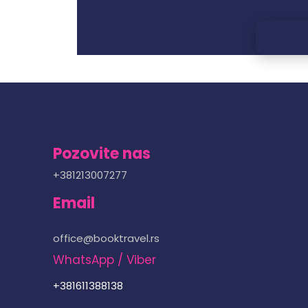
Pozovite nas
+381213007277
Email
office@booktravel.rs
WhatsApp / Viber
+381611388138