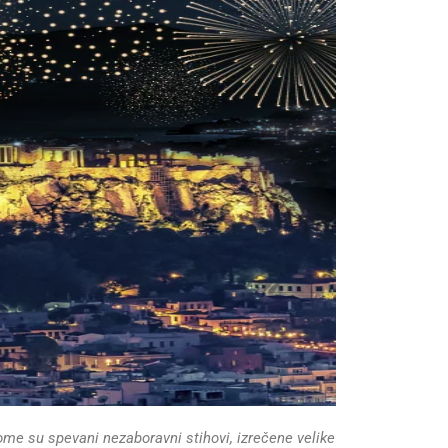
ome su spevani nezaboravni stihovi, izrečene velike