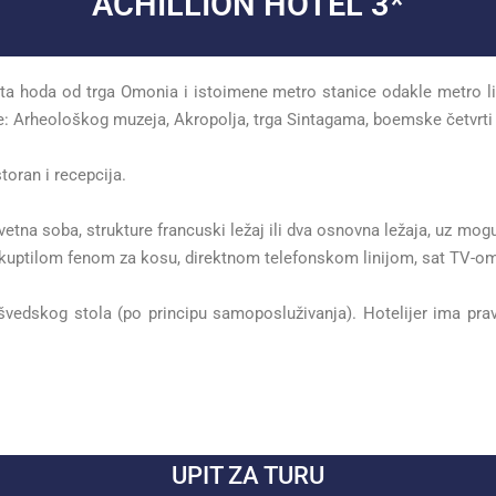
ACHILLION HOTEL 3*
 hoda od trga Omonia i istoimene metro stanice odakle metro lini
e: Arheološkog muzeja, Akropolja, trga Sintagama, boemske četvrti
toran i recepcija.
etna soba, strukture francuski ležaj ili dva osnovna ležaja, uz mo
 kuptilom fenom za kosu, direktnom telefonskom linijom, sat TV-om
edskog stola (po principu samoposluživanja). Hotelijer ima prav
UPIT ZA TURU