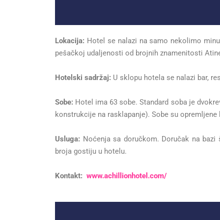
Lokacija:
Hotel se nalazi na samo nekolimo minuta
pešačkoj udaljenosti od brojnih znamenitosti Atin
Hotelski sadržaj:
U sklopu hotela se nalazi bar, res
Sobe:
Hotel ima 63 sobe. Standard soba je dvokrev
konstrukcije na rasklapanje). Sobe su opremljene
Usluga:
Noćenja sa doručkom. Doručak na bazi šv
broja gostiju u hotelu.
Kontakt
:
www.achillionhotel.com/