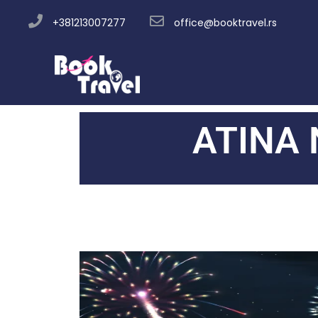
+381213007277
office@booktravel.rs
ATINA 