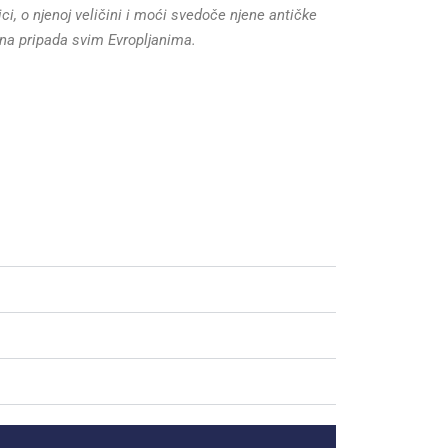
nici, o njenoj veličini i moći svedoče
njene antičke
na pripada svim Evropljanima.