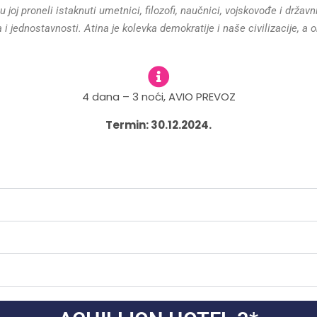
u joj proneli istaknuti umetnici, filozofi, naučnici, vojskovođe i držav
i jednostavnosti. Atina je kolevka demokratije i naše civilizacije,
a o
4 dana – 3 noći, AVIO PREVOZ
Termin: 30.12.2024.