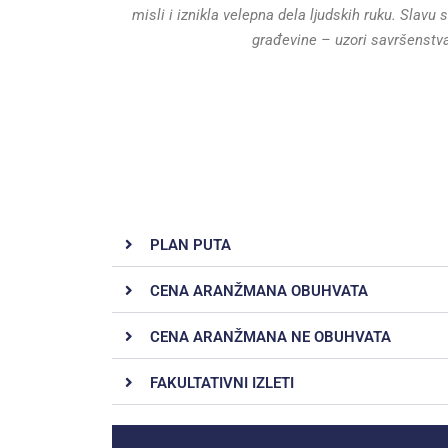
misli i iznikla velepna dela ljudskih ruku. Slavu
s
građevine – uzori savršenstva 
PLAN PUTA
CENA ARANŽMANA OBUHVATA
CENA ARANŽMANA NE OBUHVATA
FAKULTATIVNI IZLETI