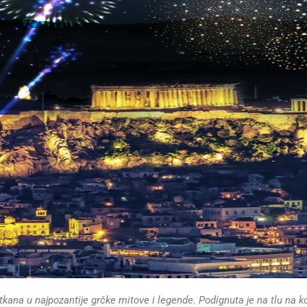
 utkana u najpozantije grčke mitove i legende. Podignuta je
na tlu na k