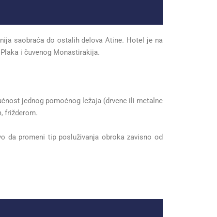
ja saobraća do ostalih delova Atine. Hotel je na
 Plaka i čuvenog Monastirakija.
gućnost jednog pomoćnog ležaja (drvene ili metalne
, frižderom.
o da promeni tip posluživanja obroka zavisno od