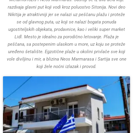
razdvaja glavni put koji vodi kroz poluostvo Sitonija. Novi deo
Nikitija je atraktivniji jer se nalazi uz peščanu plažu i proteže
se od glavnog puta, uz koji se nalazi bogata ponuda
ugostiteljskih objekata, prodavnice, kao i veliki super market
Lidl. Mesto je idealno za porodično letovanje. Plaža je
peščana, sa postepenim ulaskom u more, uz koju se proteže
uređeno šetalište. Egzotične plaže u okolini privlače sve koji
vole diviljinu i mir, a blizina Neos Marmarasa i Sartija sve one
koji žele noćni izlazak i provod.