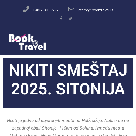
+381213007277
office@booktravel.rs
NIKITI SMEŠTAJ
2025. SITONIJA
Nikiti je jedno od najstarijih mesta na Halkidikiju. Nalazi se na
zapadnoj obali Sitonije, 110km od Soluna, između mesta
Metamorfozis i Neos Marmaras. Sastoji se iz dva dela koje