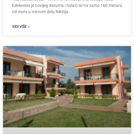
Edelweiss je novijeg datuma i nalazi se na samo 160 metara
od mora u mirnom delu Nikitija.
VIDI VIŠE »