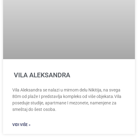
VILA ALEKSANDRA
Vila Aleksandra se nalazi u mirnom delu Nikitija, na svega
80m od plaže I predstavlja kompleks od više objekata.Vila
poseduje studije, apartmane I mezonete, namenjene za
smeštaj do šest osoba.
VIDI VIŠE »