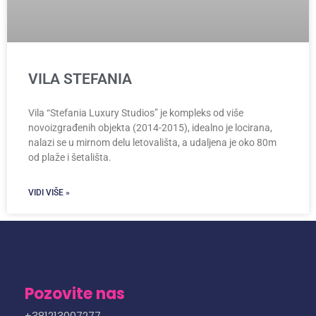
VILA STEFANIA
Vila “Stefania Luxury Studios” je kompleks od više
novoizgrađenih objekta (2014-2015), idealno je locirana,
nalazi se u mirnom delu letovališta, a udaljena je oko 80m
od plaže i šetališta.
VIDI VIŠE »
Pozovite nas
+381213007277