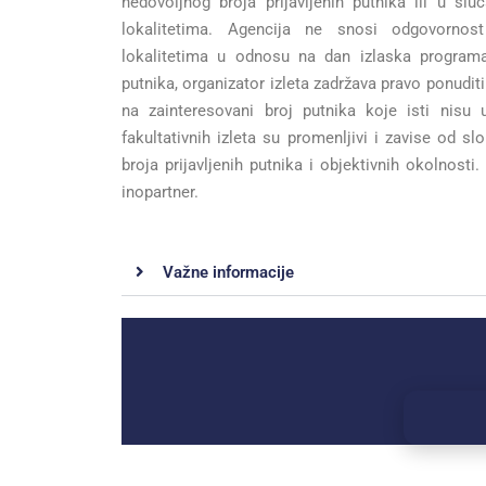
nedovoljnog broja prijavljenih putnika ili u sl
lokalitetima. Agencija ne snosi odgovorno
lokalitetima u odnosu na dan izlaska programa
putnika, organizator izleta zadržava pravo ponudit
na zainteresovani broj putnika koje isti nisu 
fakultativnih izleta su promenljivi i zavise od sl
broja prijavljenih putnika i objektivnih okolnosti.
inopartner.
Važne informacije