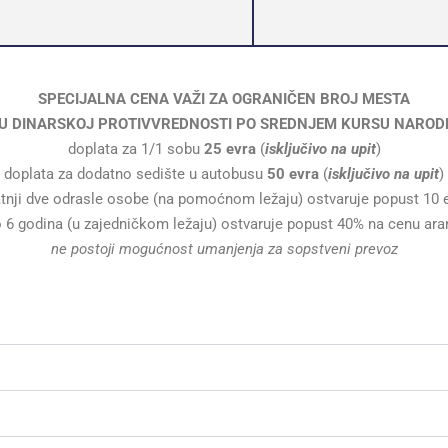
SPECIJALNA CENA VAŽI ZA OGRANIČEN BROJ MESTA
ĆA U DINARSKOJ PROTIVVREDNOSTI PO SREDNJEM KURSU NAROD
doplata za 1/1 sobu
25 evra
(
isključivo na upit
)
doplata za dodatno sedište u autobusu
50 evra
(
isključivo na upit
)
atnji dve odrasle osobe (na pomoćnom ležaju) ostvaruje popust 10
o 6 godina (u zajedničkom ležaju) ostvaruje popust 40% na cenu ar
ne postoji mogućnost umanjenja za sopstveni prevoz