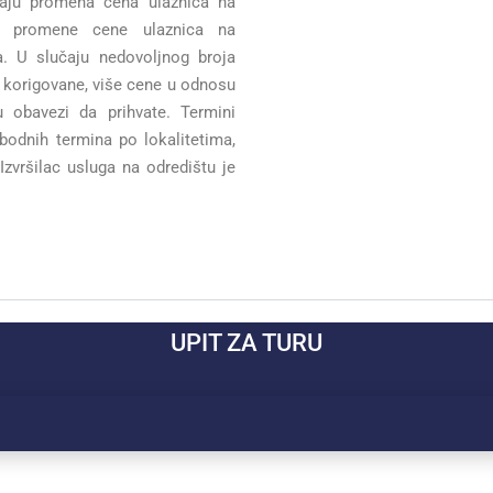
učaju promena cena ulaznica na
st promene cene ulaznica na
. U slučaju nedovoljnog broja
i korigovane, više cene u odnosu
u obavezi da prihvate. Termini
obodnih termina po lokalitetima,
 Izvršilac usluga na odredištu je
UPIT ZA TURU