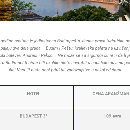
godine nastala je jedinstvena Budimpešta, danas prava turistička pos
pajaju dva dela grada – Budim i Peštu, Kraljevska palata na uzvišen
iroki bulevari Andraši i Rakoci… Ne može se sa sigurnošću reći da li 
 u Budimpešti niste bili ukoliko niste navratili u nadaleko čuvenu po
ulici Vaci ili niste sebi priuštili zadovoljstvo u nekoj od čardi.
HOTEL
CENA ARANŽMAN
BUDAPEST 3*
109 evra