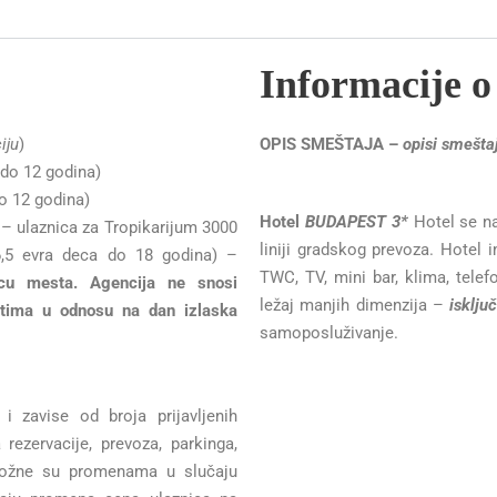
Informacije o
iju
)
OPIS SMEŠTAJA –
opisi smešta
do 12 godina)
o 12 godina)
Hotel
BUDAPEST 3*
Hotel se na
– ulaznica za Tropikarijum 3000
liniji gradskog prevoza. Hotel i
 6,5 evra deca do 18 godina) –
TWC, TV, mini bar, klima, tele
icu mesta. Agencija ne snosi
ležaj manjih dimenzija –
isklju
etima u odnosu na dan izlaska
samoposluživanje.
i zavise od broja prijavljenih
ezervacije, prevoza, parkinga,
odložne su promenama u slučaju