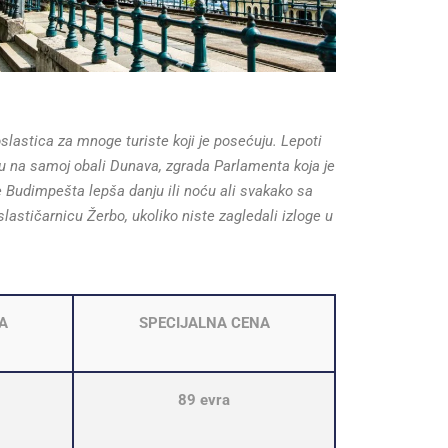
lastica za mnoge turiste koji je posećuju. Lepoti
ju na samoj obali Dunava, zgrada Parlamenta koja je
je Budimpešta lepša danju ili noću ali svakako sa
slastičarnicu Žerbo, ukoliko niste zagledali izloge u
A
SPECIJALNA CENA
89 evra