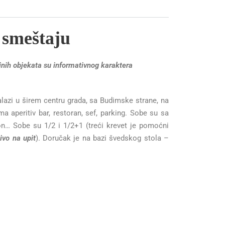
 smeštaju
jnih objekata su informativnog karaktera
lazi u širem centru grada, sa Budimske strane, na
ma aperitiv bar, restoran, sef, parking. Sobe su sa
fon… Sobe su 1/2 i 1/2+1 (treći krevet je pomoćni
čivo na upit
). Doručak je na bazi švedskog stola –