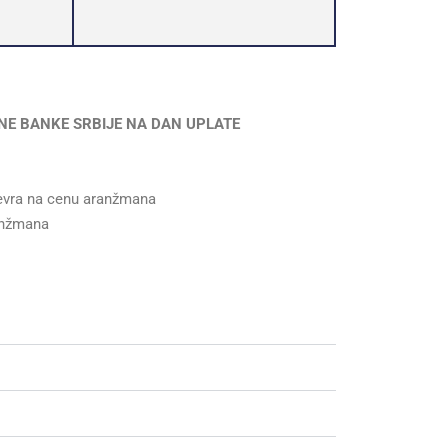
NE BANKE SRBIJE NA DAN UPLATE
 evra na cenu aranžmana
anžmana