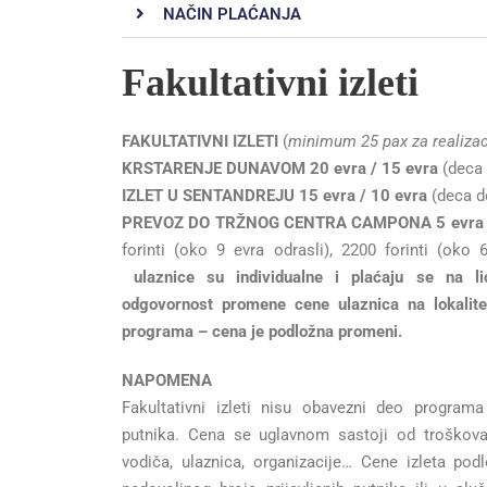
NAČIN PLAĆANJA
Fakultativni izleti
FAKULTATIVNI IZLETI
(
minimum 25 pax za realizac
KRSTARENJE DUNAVOM 20 evra / 15 evra
(deca 
IZLET U SENTANDREJU 15 evra / 10 evra
(deca d
PREVOZ DO TRŽNOG CENTRA CAMPONA 5 evra
forinti (oko 9 evra odrasli), 2200 forinti (oko
ulaznice su individualne i plaćaju se na l
odgovornost promene cene ulaznica na lokalit
programa – cena je podložna promeni.
NAPOMENA
Fakultativni izleti nisu obavezni deo programa 
putnika. Cena se uglavnom sastoji od troškova r
vodiča, ulaznica, organizacije… Cene izleta p