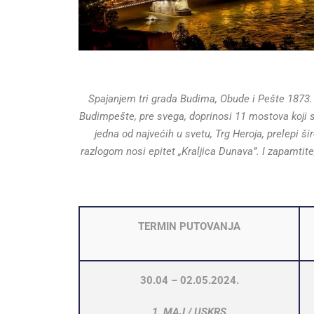
Spajanjem tri grada Budima, Obude i Pešte 1873. 
Budimpešte, pre svega, doprinosi 11 mostova koji s
jedna od najvećih u svetu, Trg Heroja, prelepi š
razlogom nosi epitet „Kraljica Dunava”. I zapamtite,
TERMIN PUTOVANJA
30.04 – 02.05.2024.
1. MAJ / USKRS