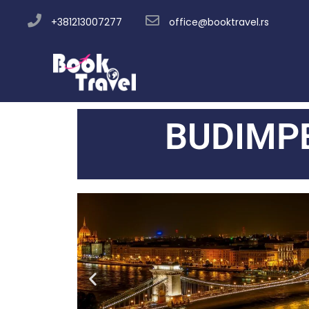
+381213007277
office@booktravel.rs
BUDIMPE