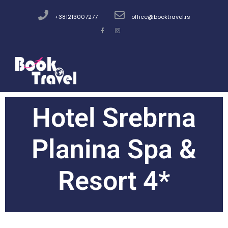
+381213007277
office@booktravel.rs
Hotel Srebrna
Planina Spa &
Resort 4*