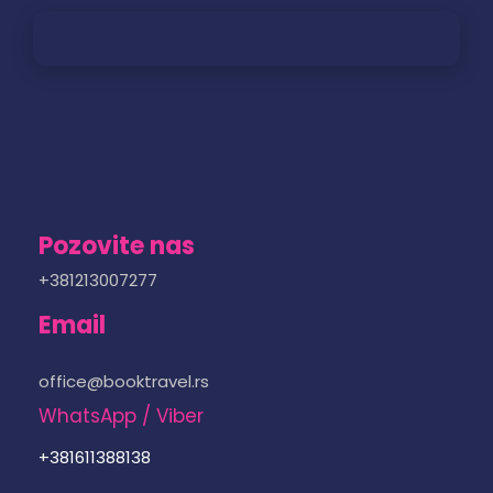
Pozovite nas
+381213007277
Email
office@booktravel.rs
WhatsApp / Viber
+381611388138