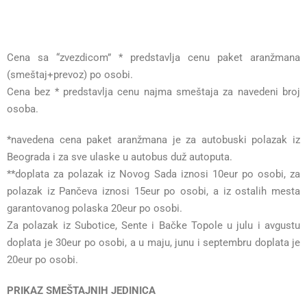
Cena sa “zvezdicom” * predstavlja cenu paket aranžmana
(smeštaj+prevoz) po osobi.
Cena bez * predstavlja cenu najma smeštaja za navedeni broj
osoba.
*navedena cena paket aranžmana je za autobuski polazak iz
Beograda i za sve ulaske u autobus duž autoputa.
**doplata za polazak iz Novog Sada iznosi 10eur po osobi, za
polazak iz Pančeva iznosi 15eur po osobi, a iz ostalih mesta
garantovanog polaska 20eur po osobi.
Za polazak iz Subotice, Sente i Bačke Topole u julu i avgustu
doplata je 30eur po osobi, a u maju, junu i septembru doplata je
20eur po osobi.
PRIKAZ SMEŠTAJNIH JEDINICA