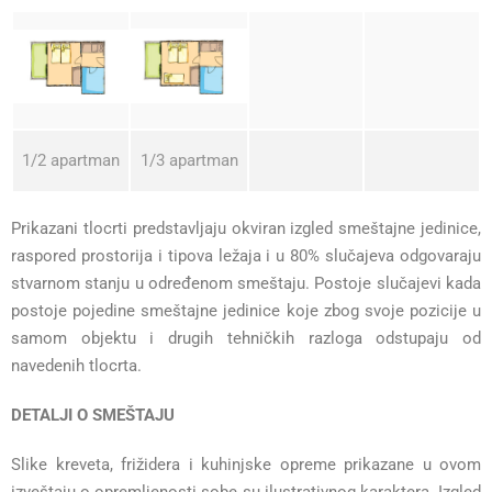
1/2 apartman
1/3 apartman
Prikazani tlocrti predstavljaju okviran izgled smeštajne jedinice,
raspored prostorija i tipova ležaja i u 80% slučajeva odgovaraju
stvarnom stanju u određenom smeštaju. Postoje slučajevi kada
postoje pojedine smeštajne jedinice koje zbog svoje pozicije u
samom objektu i drugih tehničkih razloga odstupaju od
navedenih tlocrta.
DETALJI O SMEŠTAJU
Slike kreveta, frižidera i kuhinjske opreme prikazane u ovom
izveštaju o opremljenosti sobe su ilustrativnog karaktera. Izgled