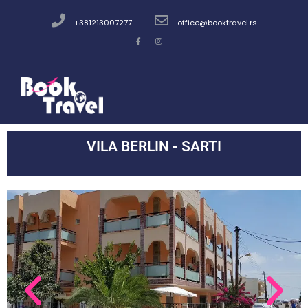
+381213007277
office@booktravel.rs
VILA BERLIN - SARTI