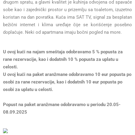
drugom spratu, a glavni kvalitet je kuhinja odvojena od spavaće
sobe kao i zajednički prostor u prizemlju sa toaletom, izuzetno
koristan na dan povratka. Kuća ima SAT TV, signal za besplatan
bežični internet i klima uređaje čije se korišćenje posebno
doplaćuje. Neki od apartmana imaju bočni pogled na more.
U ovoj kući na najam smeštaja odobravamo 5 % popusta za
rane rezervacije, kao i dodatnih 10 % popusta za uplatu u
celosti.
U ovoj kući na paket aranžmane odobravamo 10 eur popusta po
osobi za rane rezervacije, kao i dodatnih 10 eur popusta po
osobi za uplatu u celosti.
Popust na paket aranžmane odobravamo u periodu 20.05-
08.09.2025