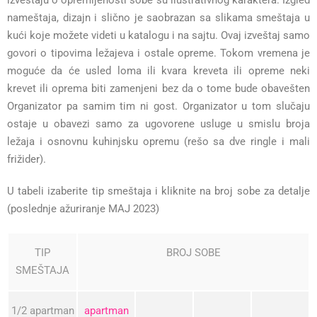
nameštaja, dizajn i slično je saobrazan sa slikama smeštaja u
kući koje možete videti u katalogu i na sajtu. Ovaj izveštaj samo
govori o tipovima ležajeva i ostale opreme. Tokom vremena je
moguće da će usled loma ili kvara kreveta ili opreme neki
krevet ili oprema biti zamenjeni bez da o tome bude obavešten
Organizator pa samim tim ni gost. Organizator u tom slučaju
ostaje u obavezi samo za ugovorene usluge u smislu broja
ležaja i osnovnu kuhinjsku opremu (rešo sa dve ringle i mali
frižider).
U tabeli izaberite tip smeštaja i kliknite na broj sobe za detalje
(poslednje ažuriranje MAJ 2023)
TIP
BROJ SOBE
SMEŠTAJA
1/2 apartman
apartman