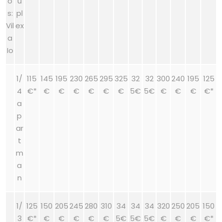
o
u
s:
pl
Vil
ex
a
Io
1/
115
145
195
230
265
295
325
32
32
300
240
195
125
4
€*
€
€
€
€
€
€
5€
5€
€
€
€
€*
a
p
ar
t
m
a
n
1/
125
150
205
245
280
310
34
34
34
320
250
205
150
3
€*
€
€
€
€
€
5€
5€
5€
€
€
€
€*