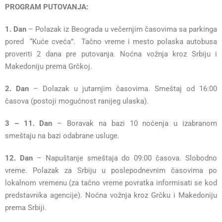
PROGRAM PUTOVANJA:
1. Dan
– Polazak iz Beograda u večernjim časovima sa parkinga
pored “Kuće cveća”. Tačno vreme i mesto polaska autobusa
proveriti 2 dana pre putovanja. Noćna vožnja kroz Srbiju i
Makedoniju prema Grčkoj.
2. Dan
– Dolazak u jutarnjim časovima. Smeštaj od 16:00
časova (postoji mogućnost ranijeg ulaska).
3 – 11. Dan
– Boravak na bazi 10 noćenja u izabranom
smeštaju na bazi odabrane usluge.
12. Dan
– Napuštanje smeštaja do 09:00 časova. Slobodno
vreme. Polazak za Srbiju u poslepodnevnim časovima po
lokalnom vremenu (za tačno vreme povratka informisati se kod
predstavnika agencije). Noćna vožnja kroz Grčku i Makedoniju
prema Srbiji.