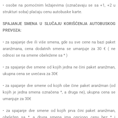
• osobe na pomoćnim ležajevima (označavaju se sa +1, +2 u
strukturi soba) plaćaju cenu autobuske karte.
SPAJANJE SMENA U SLUČAJU KORIŠĆENJA AUTOBUSKOG
PREVOZA:
• za spajanje dve ili više smena, gde su sve cene na bazi paket
aranžmana, cena dodatnih smena se umanjuje za 30 € ( ne
odnosi se na smene obeležene sa * )
• za spajanje dve smene od kojih jedna ne čini paket aranžman,
ukupna cena se uvećava za 30€
• za spajanje dve smene od kojih obe čine paket aranžman (od
kojih je jedna smena označena *, a druga ne), ukupna cena se
umanjuje za 30€
• za spajanje dve smene od kojih prva čini paket aranžman,
obeležen sa *, a druga smena ima opciono cenu bez * i