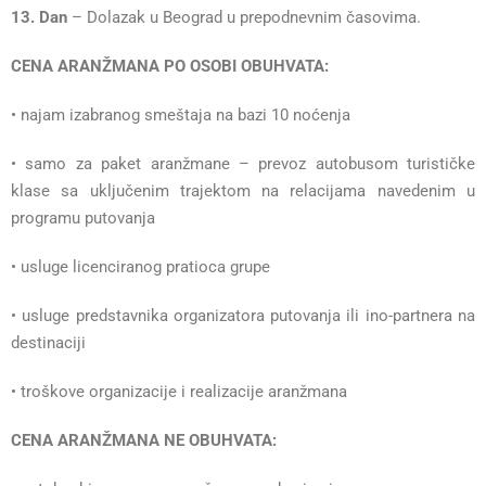
13. Dan
– Dolazak u Beograd u prepodnevnim časovima.
CENA ARANŽMANA PO OSOBI OBUHVATA:
• najam izabranog smeštaja na bazi 10 noćenja
• samo za paket aranžmane – prevoz autobusom turističke
klase sa uključenim trajektom na relacijama navedenim u
programu putovanja
• usluge licenciranog pratioca grupe
• usluge predstavnika organizatora putovanja ili ino-partnera na
destinaciji
• troškove organizacije i realizacije aranžmana
CENA ARANŽMANA NE OBUHVATA: