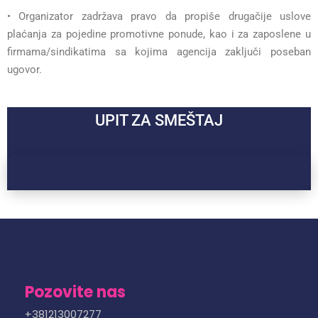
• Organizator zadržava pravo da propiše drugačije uslove
plaćanja za pojedine promotivne ponude, kao i za zaposlene u
firmama/sindikatima sa kojima agencija zaključi poseban
ugovor.
UPIT ZA SMEŠTAJ
Pozovite nas
+381213007277