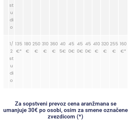
st
u
di
o
1/
135
180
250
310
360
40
45
45
45
410
320
255
160
2
€*
€
€
€
€
5€
0€
0€
0€
€
€
€
€*
st
u
di
o
Za sopstveni prevoz cena aranžmana se
umanjuje 30€ po osobi, osim za smene označene
zvezdicom (*)