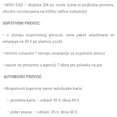
• NOVI SAD – doplata 20€ po osobi (cena je podložna promeni,
shodno oscilacijama na tržištu naftne industrije)
SOPSTVENI PREVOZ:
• u slučaju sopstvenog prevoza, cena paket aranžmana se
umanjuje za 30 € po plativoj osobi
• termini oznaceni * nemaju umanjenje za sopstveni prevoz
• vaucer se preuzima u agenciji 7 dana pre polaska na put
AUTOBUSKI PREVOZ:
• Mogućnost kupovine samo autobuske karte:
– povratna karta – odrasli 95 €, deca 85 €
– jedan pravac – odrasli 65 €, deca 60 €