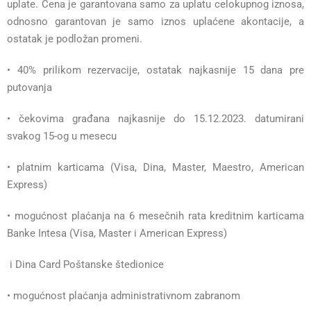
uplate. Cena je garantovana samo za uplatu celokupnog iznosa,
odnosno garantovan je samo iznos uplaćene akontacije, a
ostatak je podložan promeni.
• 40% prilikom rezervacije, ostatak najkasnije 15 dana pre
putovanja
• čekovima građana najkasnije do 15.12.2023. datumirani
svakog 15-og u mesecu
• platnim karticama (Visa, Dina, Master, Maestro, American
Express)
• mogućnost plaćanja na 6 mesečnih rata kreditnim karticama
Banke Intesa (Visa, Master i American Express)
i Dina Card Poštanske štedionice
• mogućnost plaćanja administrativnom zabranom