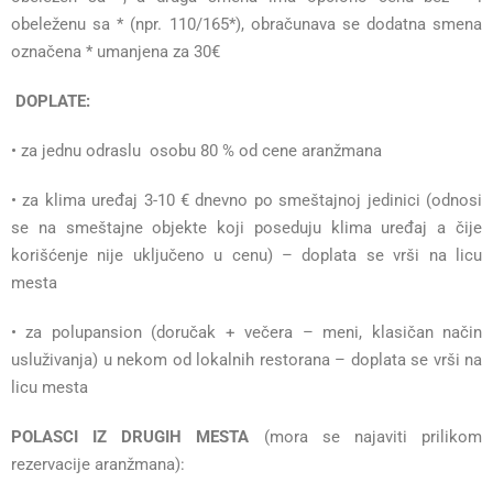
obeleženu sa * (npr. 110/165*), obračunava se dodatna smena
označena * umanjena za 30€
DOPLATE:
• za jednu odraslu osobu 80 % od cene aranžmana
• za klima uređaj 3-10 € dnevno po smeštajnoj jedinici (odnosi
se na smeštajne objekte koji poseduju klima uređaj a čije
korišćenje nije uključeno u cenu) – doplata se vrši na licu
mesta
• za polupansion (doručak + večera – meni, klasičan način
usluživanja) u nekom od lokalnih restorana – doplata se vrši na
licu mesta
POLASCI IZ DRUGIH MESTA
(mora se najaviti prilikom
rezervacije aranžmana):