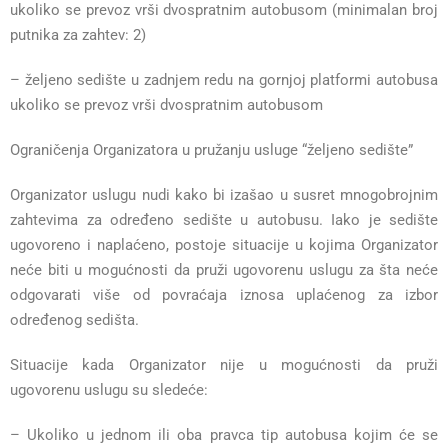
ukoliko se prevoz vrši dvospratnim autobusom (minimalan broj
putnika za zahtev: 2)
– željeno sedište u zadnjem redu na gornjoj platformi autobusa
ukoliko se prevoz vrši dvospratnim autobusom
Ograničenja Organizatora u pružanju usluge “željeno sedište”
Organizator uslugu nudi kako bi izašao u susret mnogobrojnim
zahtevima za određeno sedište u autobusu. Iako je sedište
ugovoreno i naplaćeno, postoje situacije u kojima Organizator
neće biti u mogućnosti da pruži ugovorenu uslugu za šta neće
odgovarati više od povraćaja iznosa uplaćenog za izbor
određenog sedišta.
Situacije kada Organizator nije u mogućnosti da pruži
ugovorenu uslugu su sledeće:
– Ukoliko u jednom ili oba pravca tip autobusa kojim će se