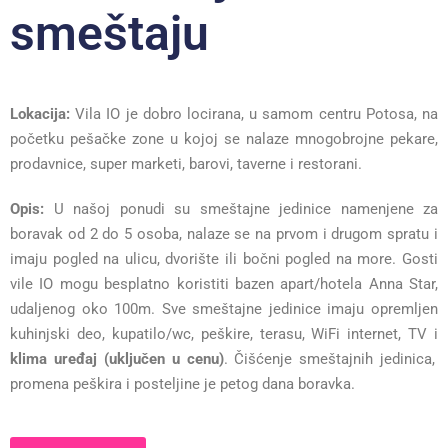
smeštaju
Lokacija:
Vila IO je dobro locirana, u samom centru Potosa, na
početku pešačke zone u kojoj se nalaze mnogobrojne pekare,
prodavnice, super marketi, barovi, taverne i restorani.
Opis:
U našoj ponudi su smeštajne jedinice namenjene za
boravak od 2 do 5 osoba, nalaze se na prvom i drugom spratu i
imaju pogled na ulicu, dvorište ili bočni pogled na more. Gosti
vile IO mogu besplatno koristiti bazen apart/hotela Anna Star,
udaljenog oko 100m. Sve smeštajne jedinice imaju opremljen
kuhinjski deo, kupatilo/wc, peškire, terasu, WiFi internet, TV i
klima uređaj (uključen u cenu)
. Čišćenje smeštajnih jedinica,
promena peškira i posteljine je petog dana boravka.