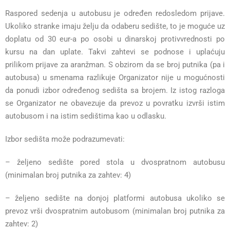
Raspored sedenja u autobusu je određen redosledom prijave.
Ukoliko stranke imaju želju da odaberu sedište, to je moguće uz
doplatu od 30 eur-a po osobi u dinarskoj protivvrednosti po
kursu na dan uplate. Takvi zahtevi se podnose i uplaćuju
prilikom prijave za aranžman. S obzirom da se broj putnika (pa i
autobusa) u smenama razlikuje Organizator nije u mogućnosti
da ponudi izbor određenog sedišta sa brojem. Iz istog razloga
se Organizator ne obavezuje da prevoz u povratku izvrši istim
autobusom i na istim sedištima kao u odlasku.
Izbor sedišta može podrazumevati:
– željeno sedište pored stola u dvospratnom autobusu
(minimalan broj putnika za zahtev: 4)
– željeno sedište na donjoj platformi autobusa ukoliko se
prevoz vrši dvospratnim autobusom (minimalan broj putnika za
zahtev: 2)