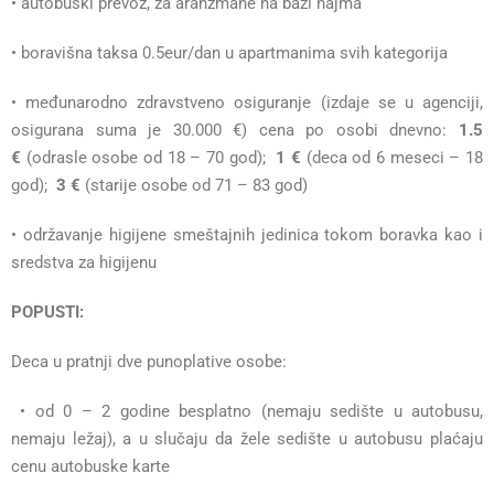
• autobuski prevoz, za aranžmane na bazi najma
• boravišna taksa 0.5eur/dan u apartmanima svih kategorija
• međunarodno zdravstveno osiguranje (izdaje se u agenciji,
osigurana suma je 30.000 €) cena po osobi dnevno:
1.5
€
(odrasle osobe od 18 – 70 god);
1 €
(deca od 6 meseci – 18
god);
3 €
(starije osobe od 71 – 83 god)
• održavanje higijene smeštajnih jedinica tokom boravka kao i
sredstva za higijenu
POPUSTI:
Deca u pratnji dve punoplative osobe:
• od 0 – 2 godine besplatno (nemaju sedište u autobusu,
nemaju ležaj), a u slučaju da žele sedište u autobusu plaćaju
cenu autobuske karte