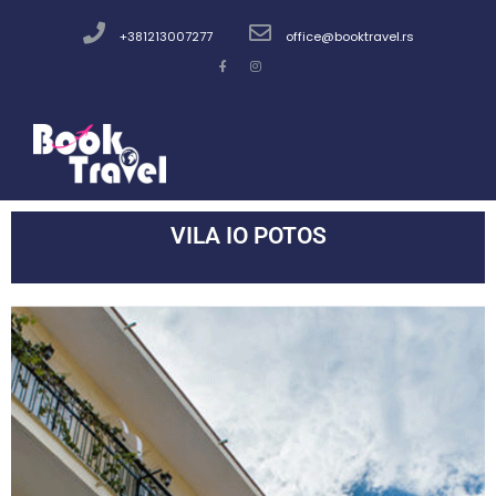
+381213007277
office@booktravel.rs
VILA IO POTOS