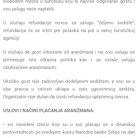
slobodnih mesta u autobusu koji bi najviše odgovarao gostu i
ovu uslugu neće naplatiti.
U slučaju refundacije novca za uslugu “željeno sedište”,
refundacija će se vršiti pre polaska na put u vašoj turističkoj
agenciji.
U slučaju da gost odustane od aranžmana i na ovu uslugu se
primenjuje ista otkazna politika kao i za ostale uslugu
obuhvaćene aranžmanom.
Ukoliko gost nije zadovoljan dodeljenim sedištem, a ono se u
oba pravca u celosti uklapa u opis ugovorenog sedišta,
Organizator nije dužan da izvrši refundaciju uplaćenog iznosa.
USLOVI I NAČINI PLAĆANJA ARANŽMANA:
• svi navedeni iznosi koji su u eur, plaćaju se u dinarskoj
protivvrednosti po srednjem kursu Narodne banke Srbije
na dan