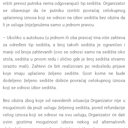
vršiti prevoz putnika nema odgovarajući tip sedišta. Organizator
se obavezuje da će putniku izvršiti povraćaj celokupnog
uplaćenog iznosa koji se odnosi na izbor sedišta bez obzira da
li je usluga (nije)pružena samo u jednom pravcu.
– Ukoliko u autobusu (u jednom ili oba pravca) ima više zahteva
za određeni tip sedišta, a broj takvih sedišta je ograničen i
manji od broja zahtevanih (ovo se odnosi samo na sedišta oko
stola, sedišta u prvom redu i slično gde je broj sedišta stvarno
izrazito mali). Zahtevi će biti realizovani po redosledu prijave
koje imaju uplaćeno željeno sedište. Gost kome ne bude
dodeljeno željeno sedište dobiće povraćaj celokupnog iznosa
koji se odnosi izbor sedišta.
Bez obzira zbog koje od navedenih situacija Organizator nije u
mogućnosti da pruži uslugu željenog sedišta, pored refundacije
celog iznosa koji se odnosi na ovu uslugu, Organizator će dati
ovim gostima mogućnost izbora nekog od alternativnih