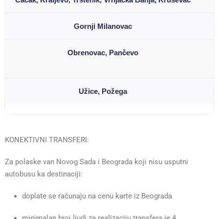
Gornji Milanovac
1
Obrenovac, Pančevo
1
Užice, Požega
1
KONEKTIVNI TRANSFERI:
Za polaske van Novog Sada i Beograda koji nisu usputni
autobusu ka destinaciji:
doplate se računaju na cenu karte iz Beograda
minimalan broj ljudi za realizaciju transfera je 4