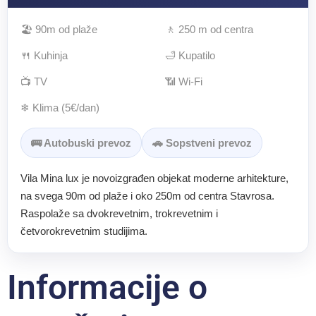
🏖 90m od plaže
🚶 250 m od centra
🍴 Kuhinja
🛁 Kupatilo
📺 TV
📶 Wi-Fi
❄ Klima (5€/dan)
🚌 Autobuski prevoz
🚗 Sopstveni prevoz
Vila Mina lux je novoizgrađen objekat moderne arhitekture,
na svega 90m od plaže i oko 250m od centra Stavrosa.
Raspolaže sa dvokrevetnim, trokrevetnim i
četvorokrevetnim studijima.
Informacije o