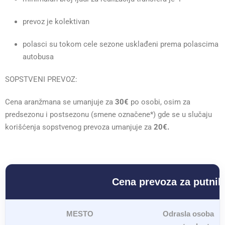
prevoz je kolektivan
polasci su tokom cele sezone usklađeni prema polascima
autobusa
SOPSTVENI PREVOZ:
Cena aranžmana se umanjuje za
30€
po osobi, osim za
predsezonu i postsezonu (smene označene*) gde se u slučaju
korišćenja sopstvenog prevoza umanjuje za
20€.
Cena prevoza za putnik
MESTO
Odrasla osoba