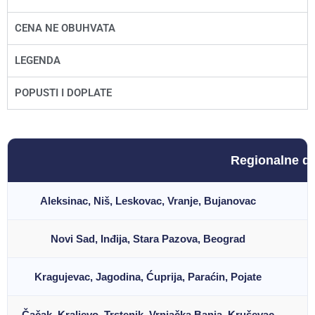
CENA NE OBUHVATA
LEGENDA
POPUSTI I DOPLATE
Regionalne do
Aleksinac, Niš, Leskovac, Vranje, Bujanovac
-
Novi Sad, Inđija, Stara Pazova, Beograd
0
Kragujevac, Jagodina, Ćuprija, Paraćin, Pojate
0
Čačak, Kraljevo, Trstenik, Vrnjačka Banja, Kruševac
0