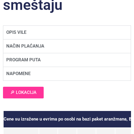
smeštaju
OPIS VILE
NAČIN PLAĆANJA
PROGRAM PUTA
NAPOMENE
🔎 LOKACIJA
Cene su izražene u evrima po osobi na bazi paket aranžman