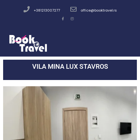
+381213007277
office@booktravel.rs
VILA MINA LUX STAVROS