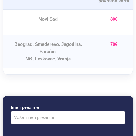
povratna karta
Novi Sad
80€
Beograd, Smederevo, Jagodina,
70€
Paraćin,
Niš, Leskovac, Vranje
Ime i prezime